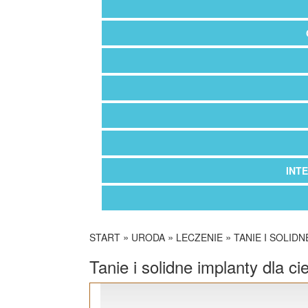
INT
»
»
»
START
URODA
LECZENIE
TANIE I SOLID
Tanie i solidne implanty dla c