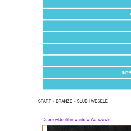
INT
»
»
START
BRANŻE
ŚLUB I WESELE
Dobre wideofilmowanie w Warszawie