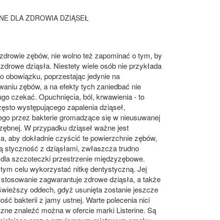
NE DLA ZDROWIA DZIĄSEŁ
zdrowie zębów, nie wolno też zapominać o tym, by
zdrowe dziąsła. Niestety wiele osób nie przykłada
go obowiązku, poprzestając jedynie na
aniu zębów, a na efekty tych zaniedbać nie
ugo czekać. Opuchnięcia, ból, krwawienia - to
ęsto występującego zapalenia dziąseł,
go przez bakterie gromadzące się w nieusuwanej
zębnej. W przypadku dziąseł ważne jest
, aby dokładnie czyścić te powierzchnie zębów,
ą styczność z dziąsłami, zwłaszcza trudno
 dla szczoteczki przestrzenie międzyzębowe.
tym celu wykorzystać nitkę dentystyczną. Jej
 stosowanie zagwarantuje zdrowe dziąsła, a także
świeższy oddech, gdyż usunięta zostanie jeszcze
lość bakterii z jamy ustnej. Warte polecenia nici
zne znaleźć można w ofercie marki Listerine. Są