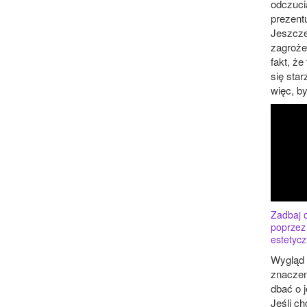
odczucia
prezentu
Jeszcz
zagroże
fakt, że
się star
więc, by
Zadbaj 
poprzez
estetyc
Wygląd
znaczen
dbać o 
Jeśli ch