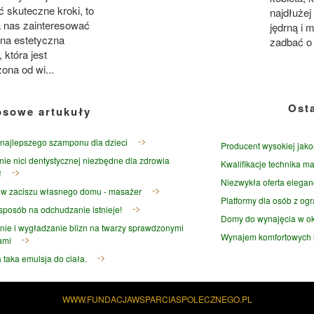
 skuteczne kroki, to
najdłużej
 nas zainteresować
jędrną i 
a estetyczna
zadbać o t
która jest
ona od wi...
Ost
osowe artukuły
najlepszego szamponu dla dzieci
Producent wysokiej jako
ie nici dentystycznej niezbędne dla zdrowia
Kwalifikacje technika ma
ł
Niezwykła oferta elegan
w zaciszu własnego domu - masażer
Platformy dla osób z og
sposób na odchudzanie istnieje!
Domy do wynajęcia w ok
nie i wygładzanie blizn na twarzy sprawdzonymi
Wynajem komfortowych l
ami
 taka emulsja do ciała.
WWW.FUNDACJAWSPARCIASPOLECZNEGO.PL