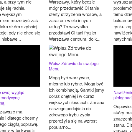
, a przy tym nie
Warszawy, który będzie
wysuszan
je się ładnie.
mógł przedstawić Ci tanie
problemó
e większym
oferty strzyżenia włosów, a
temu dziw
niem może być zaś
zarazem wiele innych
balsamów
 taka skóra szybciej
usług? To wszystko
rynku za
zeje, gdy nie chce się
przedstawi Ci tani fryzjer
nawilżeni
 niebawe...
Warszawa centrum, do k...
natychmia
Wpisz Zdrowie do swojego
Menu.
Mogą być warzywne,
mięsne lub rybne. Mogą być
ich kombinacją. Sałatki jemy
o swój wygląd
Nawilżeni
coraz chętniej i w coraz
 medycynę
pielęgnacj
większych ilościach. Zmiana
zną
Odpowied
naszego podejścia do
 zawsze ma
skóry ma
zdrowego trybu życia
ie i dlatego chcemy
znaczenie
przełożyła się na wzrost
jego ciągłą poprawę.
stanu. Dl
popularno...
cemy w tej kwestii
kobieta, 