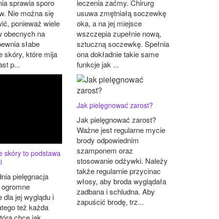
ia sprawia sporo
leczenia zaćmy. Chirurg
w. Nie można się
usuwa zmętniałą soczewkę
ić, ponieważ wiele
oka, a na jej miejsce
 obecnych na
wszczepia zupełnie nową,
pewnia słabe
sztuczną soczewkę. Spełnia
e skóry, które mija
ona dokładnie takie same
st p...
funkcje jak ...
Jak pielęgnować zarost?
Jak pielęgnować zarost?
Ważne jest regularne mycie
brody odpowiednim
szamponem oraz
e skóry to podstawa
stosowanie odżywki. Należy
i
także regularnie przycinac
nia pielęgnacja
włosy, aby broda wyglądała
 ogromne
zadbana i schludna. Aby
 dla jej wyglądu i
zapuścić brodę, trz...
atego też każda
która chce jak