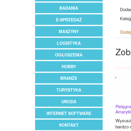
BADANIA
Dodan
Kateg
E-SPRZEDAŻ
MASZYNY
Dodaj
LOGISTYKA
Zob
OGŁOSZENIA
HOBBY
BRANŻE
TURYSTYKA
URODA
Pielęgna
Amaryllis
INTERNET SOFTWARE
Wysuszo
KONTAKT
bardzo 