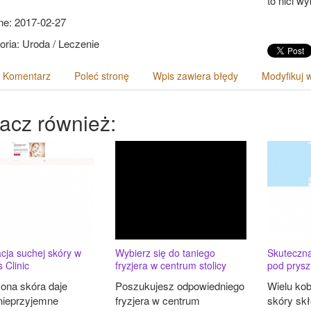
to nici 
e: 2017-02-27
oria: Uroda / Leczenie
 Komentarz
Poleć stronę
Wpis zawiera błędy
Modyfikuj 
acz również:
cja suchej skóry w
Wybierz się do taniego
Skuteczna
 Clinic
fryzjera w centrum stolicy
pod prys
na skóra daje
Poszukujesz odpowiedniego
Wielu kob
nieprzyjemne
fryzjera w centrum
skóry skł