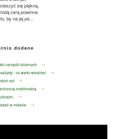
 cieszyć się piękną,
młodą cerą powinna
o, by na jej pó...
atnio dodane
ści narzędzi ściernych
sażysty - co warto wiedzieć
ckich sof
raniczoną mobilnością
olicach.
okali w mieście