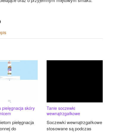
wybielające oraz o przyjemnym miętowym smaku.
wpis
 pielęgnacja skóry
Tanie soczewki
znicem
wewnątrzgałkowe
ietom pielęgnacja
Soczewki wewnątrzgałkowe
onnej do
stosowane są podczas