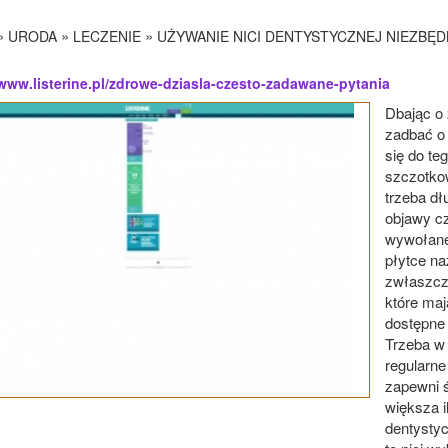
»
»
»
URODA
LECZENIE
UŻYWANIE NICI DENTYSTYCZNEJ NIEZBĘD
/www.listerine.pl/zdrowe-dziasla-czesto-zadawane-pytania
Dbając o 
zadbać o 
się do te
szczotkow
trzeba dł
objawy cz
wywołane
płytce na
zwłaszcza
które maj
dostępne
Trzeba w 
regularne
zapewni 
większa i
dentystyc