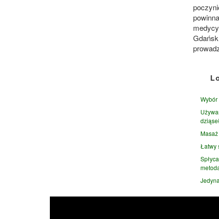
poczynić
powinna
medycyn
Gdańsk, 
prowadz
L
Wybór 
Używan
dziąse
Masaż 
Łatwy 
Spłyca
metod
Jedyna