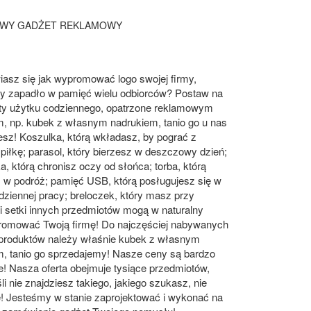
AWY GADŻET REKLAMOWY
asz się jak wypromować logo swojej firmy,
by zapadło w pamięć wielu odbiorców? Postaw na
ty użytku codziennego, opatrzone reklamowym
, np. kubek z własnym nadrukiem, tanio go u nas
sz! Koszulka, którą wkładasz, by pograć z
iłkę; parasol, który bierzesz w deszczowy dzień;
, którą chronisz oczy od słońca; torba, którą
 w podróż; pamięć USB, którą posługujesz się w
dziennej pracy; breloczek, który masz przy
i setki innych przedmiotów mogą w naturalny
romować Twoją firmę! Do najczęściej nabywanych
produktów należy właśnie kubek z własnym
m, tanio go sprzedajemy! Nasze ceny są bardzo
e! Nasza oferta obejmuje tysiące przedmiotów,
śli nie znajdziesz takiego, jakiego szukasz, nie
ę! Jesteśmy w stanie zaprojektować i wykonać na