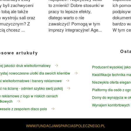
ich pomo
 byli zachwyceni
to zmienić! Dobre stosunki w
podpisyw
o tobą ale także
pracy to lepsze efekty,
dokumenta
 wystroju sali oraz
dlatego warto o nie
bardzo wa
 muzycznym? Z
zawalczyć! Pomogą w tym
W tym cel
ią chcesz ...
imprezy integracyjne! Age...
Ost
osowe artukuły
ej jakości druk wielkoformatowy
Producent wysokiej jako
ystaj nowoczesne ulotki dla swoich klientów
Kwalifikacje technika ma
i wielkoformatowe i banery reklamowe
Niezwykła oferta elegan
ki na ścianę - odmień szybko swój pokój
Platformy dla osób z og
 reklamowe z logo w niskich cenach
Domy do wynajęcia w ok
tkowych
Wynajem komfortowych l
wesele z zespołem disco polo
WWW.FUNDACJAWSPARCIASPOLECZNEGO.PL