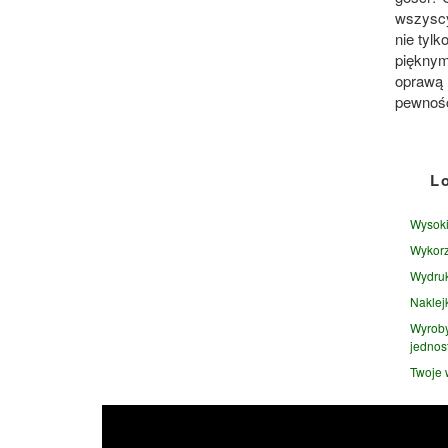
wszyscy
nie tylk
pięknym
oprawą
pewnośc
L
Wysoki
Wykorz
Wydruk
Naklej
Wyroby
jednos
Twoje 