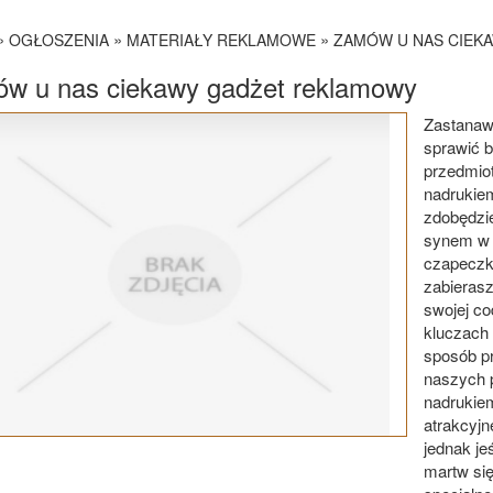
»
»
»
OGŁOSZENIA
MATERIAŁY REKLAMOWE
ZAMÓW U NAS CIEK
w u nas ciekawy gadżet reklamowy
Zastanawi
sprawić 
przedmio
nadrukiem
zdobędzie
synem w p
czapeczka
zabierasz
swojej co
kluczach 
sposób p
naszych 
nadrukie
atrakcyjn
jednak je
martw si