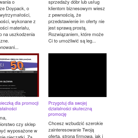
wania o
sprzedaży dóbr lub usług
rze Doypack, o
klientom biznesowym wiesz
 wytrzymałości,
z pewnością, że
ności, wykonane z
przedstawienie im oferty nie
kości materiału,
jest sprawą prostą.
o na uszkodzenia
Rozwiązaniem, które może
zne.
Ci to umożliwić są leg...
nowani...
pieczką dla promocji
Przygotuj dla swojej
ałalności
działalności skuteczną
promocję
rma,
Chcesz wzbudzić szerokie
iorstwo czy sklep
zainteresowanie Twoją
być wyposażone w
ofertą, stroną firmową, jak i
ie pieczątki. Za