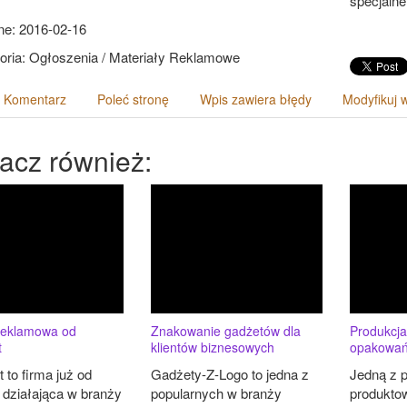
specjaln
e: 2016-02-16
oria: Ogłoszenia / Materiały Reklamowe
 Komentarz
Poleć stronę
Wpis zawiera błędy
Modyfikuj 
acz również:
reklamowa od
Znakowanie gadżetów dla
Produkcja
t
klientów biznesowych
opakowa
t to firma już od
Gadżety-Z-Logo to jedna z
Jedną z p
t działająca w branży
popularnych w branży
produkto