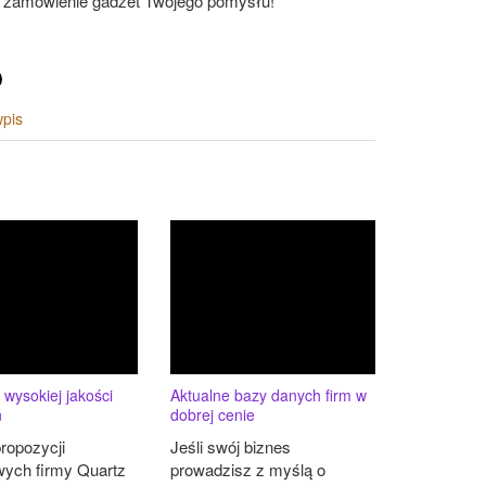
e zamówienie gadżet Twojego pomysłu!
wpis
 wysokiej jakości
Aktualne bazy danych firm w
ń
dobrej cenie
ropozycji
Jeśli swój biznes
wych firmy Quartz
prowadzisz z myślą o