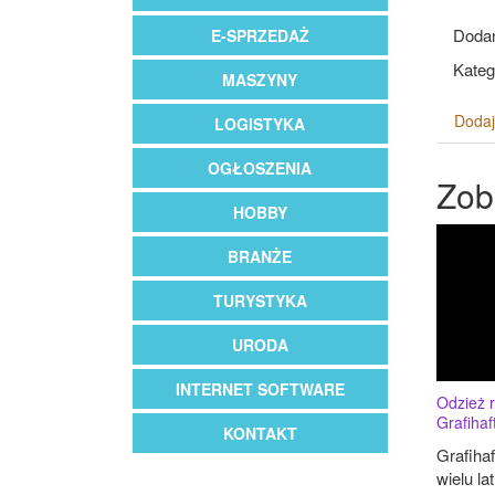
Dodan
E-SPRZEDAŻ
Kateg
MASZYNY
Dodaj
LOGISTYKA
OGŁOSZENIA
Zob
HOBBY
BRANŻE
TURYSTYKA
URODA
INTERNET SOFTWARE
Odzież 
Grafihaf
KONTAKT
Grafihaf
wielu la