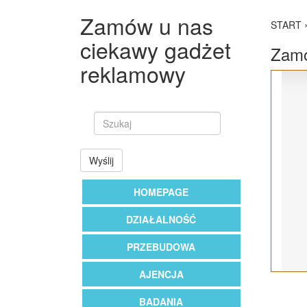
Zamów u nas
START
ciekawy gadżet
Zamó
reklamowy
Wyślij
HOMEPAGE
DZIAŁALNOŚĆ
PRZEBUDOWA
AJENCJA
BADANIA