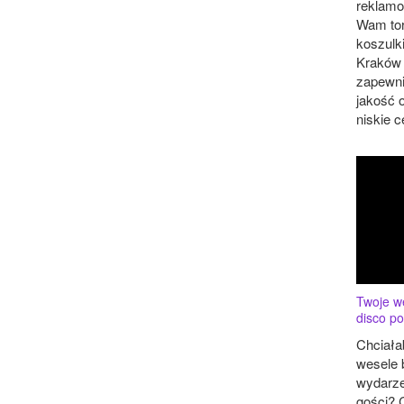
reklamo
Wam torb
koszulk
Kraków 
zapewn
jakość 
niskie c
Twoje w
disco po
Chciała
wesele
wydarze
gości? 