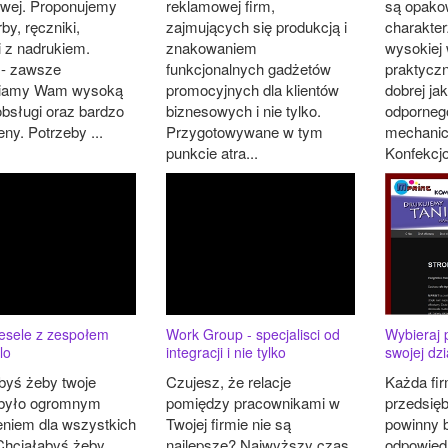
wej. Proponujemy
reklamowej firm,
są opako
y, ręczniki,
zajmujących się produkcją i
charakte
i z nadrukiem.
znakowaniem
wysokiej
- zawsze
funkcjonalnych gadżetów
praktycz
iamy Wam wysoką
promocyjnych dla klientów
dobrej ja
obsługi oraz bardzo
biznesowych i nie tylko.
odporneg
eny. Potrzeby ...
Przygotowywane w tym
mechanic
punkcie atra...
Konfekcjo
Wybieraj 
esele z zespołem
Work Group - specjalisci od
swojej dzi
lo
integracji i nie tylko
Każda fi
byś żeby twoje
Czujesz, że relacje
przedsięb
 było ogromnym
pomiędzy pracownikami w
powinny 
niem dla wszystkich
Twojej firmie nie są
odpowiedn
Chciałabyś żeby
najlepsze? Najwyższy czas