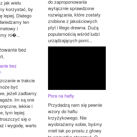
do zaproponowania
 z jak wielu
wyłącznie sprawdzone
my korzystać, by
rozwiązania, które zostały
ę lepiej. Dlatego
zrobione z jakościowych
odwiedzamy ten
płyt i litego drewna. Dużą
ernetowy i
popularnością wśród ludzi
amy ró�...
urządzających pomi...
anie bez
.
zczanie w trakcie
może być
we, jeżeli zadbamy
Pora na hafty
bagaże. Im są one
Przydadzą nam się pewnie
oręczne, lekkie i
wzory do haftu
e, tym lepiej.
krzyżykowego. Nie
troszczyć się o
wyobrażamy sobie, byśmy
aż i wygodę, warto
mieli tak po prostu z głowy
to wszystko stworzyć. O