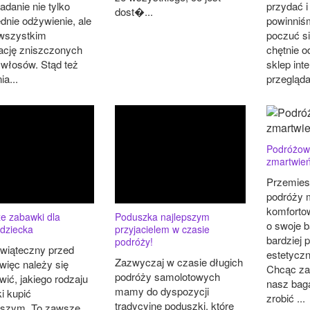
adanie nie tylko
przydać i
dost�...
dnie odżywienie, ale
powinniś
wszystkim
poczuć si
ację zniszczonych
chętnie 
 włosów. Stąd też
sklep int
a...
przegląd
Podróżow
zmartwień
Przemies
podróży 
komforto
e zabawki dla
Poduszka najlepszym
o swoje 
 dziecka
przyjacielem w czasie
bardziej p
podróży!
wiąteczny przed
estetyczn
Zazwyczaj w czasie długich
więc należy się
Chcąc za
podróży samolotowych
ić, jakiego rodzaju
nasz bag
mamy do dyspozycji
i kupić
zrobić ...
tradycyjne poduszki, które
dszym. To zawsze