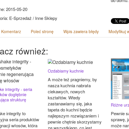
do domu.
e: 2015-05-20
oria: E-Sprzedaż / Inne Sklepy
 Komentarz
Poleć stronę
Wpis zawiera błędy
Modyfikuj 
acz również:
Ozdabiamy kuchnie
A może też pragniemy, by
nasza kuchnia nabrała
e integrity - seria
ciekawych, nowych
ków dogłębnie
kształtów. Wtedy
jąca strukturę
zastanawiamy się, jaka
Różne urz
tapeta do kuchni będzie
ke integrity to
Pewnie s
najlepszym rozwiązaniem i
yjna seria produktów
sprawę, j
pewnie chętnie skorzystamy
gnacji włosów, która
może nam
ze wszystkiego, co jest