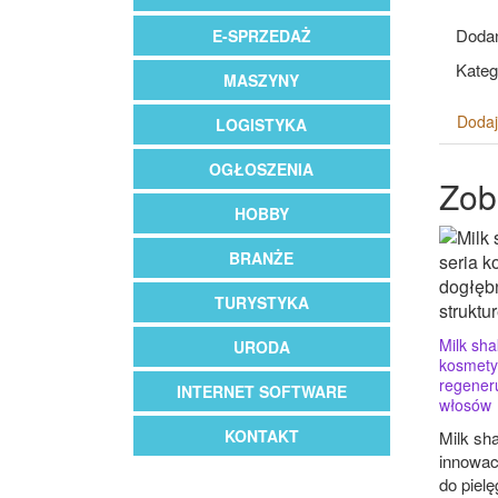
Dodan
E-SPRZEDAŻ
Kateg
MASZYNY
Dodaj
LOGISTYKA
OGŁOSZENIA
Zob
HOBBY
BRANŻE
TURYSTYKA
Milk shak
URODA
kosmety
regeneru
INTERNET SOFTWARE
włosów
KONTAKT
Milk sha
innowac
do pielę