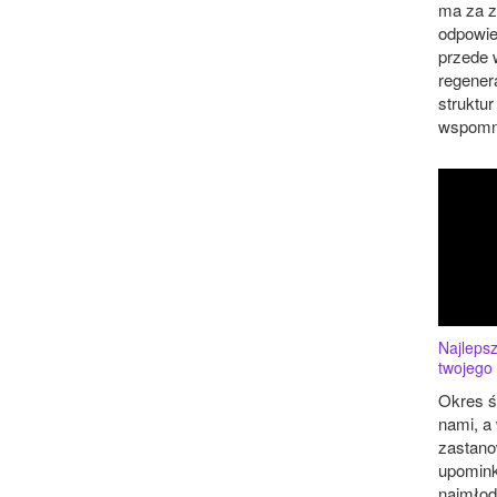
ma za z
odpowie
przede 
regener
struktur
wspomni
Najlepsz
twojego
Okres ś
nami, a 
zastanow
upomink
najmło