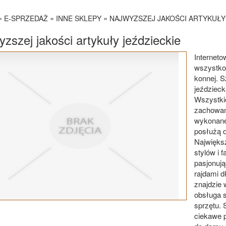
»
»
»
E-SPRZEDAŻ
INNE SKLEPY
NAJWYZSZEJ JAKOŚCI ARTYKUŁY
zszej jakości artykuły jeździeckie
Interneto
wszystko,
konnej. S
jeździeck
Wszystki
zachowana
wykonane
posłużą d
Najwięks
stylów i 
pasjonuj
rajdami 
znajdzie 
obsługa 
sprzętu. 
ciekawe 