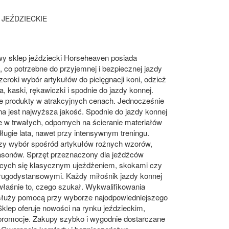
 JEŹDZIECKIE
wy sklep jeździecki Horseheaven posiada
 co potrzebne do przyjemnej i bezpiecznej jazdy
zeroki wybór artykułów do pielęgnacji koni, odzież
a, kaski, rękawiczki i spodnie do jazdy konnej.
e produkty w atrakcyjnych cenach. Jednocześnie
 jest najwyższa jakość. Spodnie do jazdy konnej
 w trwałych, odpornych na ścieranie materiałów
ługie lata, nawet przy intensywnym treningu.
zy wybór spośród artykułów rożnych wzorów,
fasonów. Sprzęt przeznaczony dla jeźdźców
ących się klasycznym ujeżdżeniem, skokami czy
długodystansowymi. Każdy miłośnik jazdy konnej
właśnie to, czego szukał. Wykwalifikowania
służy pomocą przy wyborze najodpowiedniejszego
Sklep oferuje nowości na rynku jeździeckim,
promocje. Zakupy szybko i wygodnie dostarczane