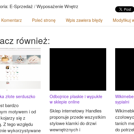
oria: E-Sprzedaż / Wyposażenie Wnętrz
 Komentarz
Poleć stronę
Wpis zawiera błędy
Modyfikuj 
acz również:
ka złote serduszko
Odbojnice płaskie i wypukłe
Wikimebe -
w sklepie online
sypialni
est bardzo
Sklep internetowy Handles
Wikimeble
nym motywem i od
proponuje przede wszystkim
czołowyc
kojarzy się z
stylowe klamki do drzwi
tanich m
ą. Z tego względu
wewnętrznych i
do potrze
ętnie wykorzystywane