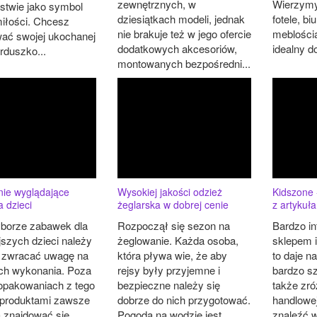
zewnętrznych, w
Wierzymy
rstwie jako symbol
dziesiątkach modeli, jednak
fotele, bi
miłości. Chcesz
nie brakuje też w jego ofercie
meblości
ać swojej ukochanej
dodatkowych akcesoriów,
idealny d
rduszko...
montowanych bezpośredni...
nie wyglądające
Wysokiej jakości odzież
Kidszone 
a dzieci
żeglarska w dobrej cenie
z artykuł
borze zabawek dla
Rozpoczął się sezon na
Bardzo i
jszych dzieci należy
żeglowanie. Każda osoba,
sklepem 
 zwracać uwagę na
która pływa wie, że aby
to daje n
ich wykonania. Poza
rejsy były przyjemne i
bardzo sz
opakowaniach z tego
bezpieczne należy się
także zró
 produktami zawsze
dobrze do nich przygotować.
handlowej
 znajdować się
Pogoda na wodzie jest
znaleźć w