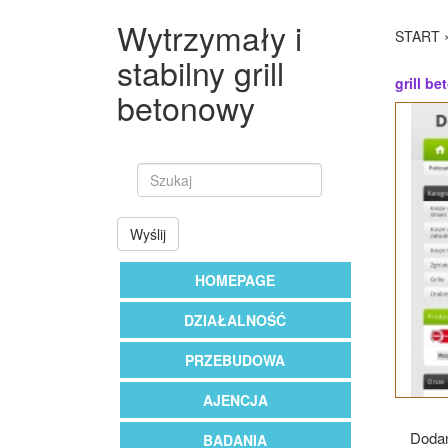
Wytrzymały i
START
stabilny grill
grill b
betonowy
Wyślij
HOMEPAGE
DZIAŁALNOŚĆ
PRZEBUDOWA
AJENCJA
Dodan
BADANIA