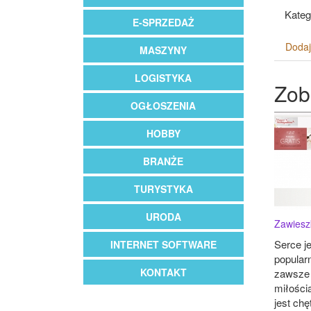
Kateg
E-SPRZEDAŻ
Dodaj
MASZYNY
LOGISTYKA
Zob
OGŁOSZENIA
HOBBY
BRANŻE
TURYSTYKA
URODA
Zawiesz
Serce j
INTERNET SOFTWARE
popular
KONTAKT
zawsze 
miłości
jest ch