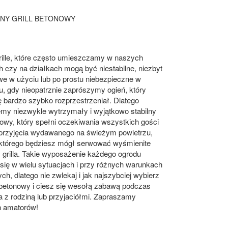
LNY GRILL BETONOWY
rille, które często umieszczamy w naszych
 czy na działkach mogą być niestabilne, niezbyt
e w użyciu lub po prostu niebezpieczne w
, gdy nieopatrznie zaprószymy ogień, który
ę bardzo szybko rozprzestrzeniał. Dlatego
emy niezwykle wytrzymały i wyjątkowo stabilny
onowy, który spełni oczekiwania wszystkich gości
przyjęcia wydawanego na świeżym powietrzu,
którego będziesz mógł serwować wyśmienite
 grilla. Takie wyposażenie każdego ogrodu
się w wielu sytuacjach i przy różnych warunkach
h, dlatego nie zwlekaj i jak najszybciej wybierz
l betonowy i ciesz się wesołą zabawą podczas
ia z rodziną lub przyjaciółmi. Zapraszamy
h amatorów!