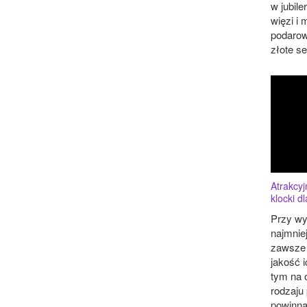
w jubile
więzi i 
podarow
złote se
Atrakcyj
klocki dl
Przy wy
najmnie
zawsze
jakość 
tym na 
rodzaju
powinna