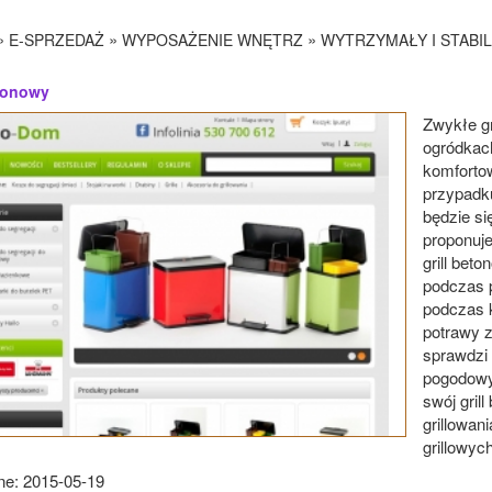
»
»
»
E-SPRZEDAŻ
WYPOSAŻENIE WNĘTRZ
WYTRZYMAŁY I STABI
etonowy
Zwykłe g
ogródkach
komfortow
przypadku
będzie si
proponuj
grill bet
podczas 
podczas 
potrawy z
sprawdzi 
pogodowyc
swój gril
grillowan
grillowyc
e: 2015-05-19