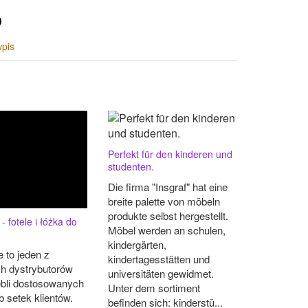
wpis
Perfekt für den kinderen und
studenten.
Die firma "Insgraf" hat eine
breite palette von möbeln
produkte selbst hergestellt.
 fotele i łóżka do
Möbel werden an schulen,
kindergärten,
 to jeden z
kindertagesstätten und
h dystrybutorów
universitäten gewidmet.
ebli dostosowanych
Unter dem sortiment
b setek klientów.
befinden sich: kinderstü...