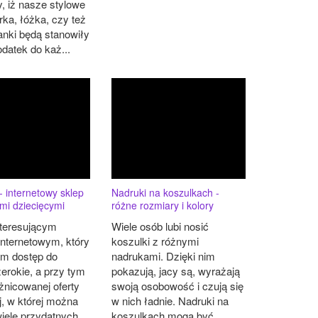
, iż nasze stylowe
urka, łóżka, czy też
anki będą stanowiły
odatek do każ...
- internetowy sklep
Nadruki na koszulkach -
ami dziecięcymi
różne rozmiary i kolory
nteresującym
Wiele osób lubi nosić
internetowym, który
koszulki z różnymi
am dostęp do
nadrukami. Dzięki nim
erokie, a przy tym
pokazują, jacy są, wyrażają
żnicowanej oferty
swoją osobowość i czują się
, w której można
w nich ładnie. Nadruki na
iele przydatnych
koszulkach mogą być