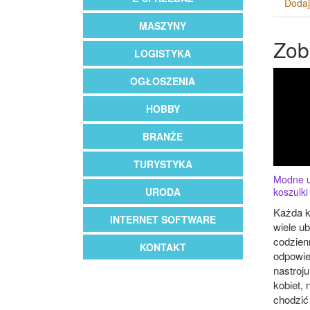
Dodaj
MASZYNY
Zob
LOGISTYKA
OGŁOSZENIA
HOBBY
BRANŻE
TURYSTYKA
Modne u
URODA
koszulki
Każda ko
INTERNET SOFTWARE
wiele u
codzien
KONTAKT
odpowied
nastroju
kobiet,
chodzić