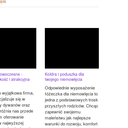
wpis
owoczesne -
Kołdra i poduszka dla
kość i atrakcyjna
twojego niemowlęcia
Odpowiednie wyposażenie
 wyjątkowa firma,
łóżeczka dla niemowlęcia to
cjalizuje się w
jedna z podstawowych trosk
y dywanów oraz
przyszłych rodziców. Chcąc
różnia nas przede
zapewnić swojemu
m oferowanie
maleństwu jak najlepsze
w najwyższej
warunki do rozwoju, komfort