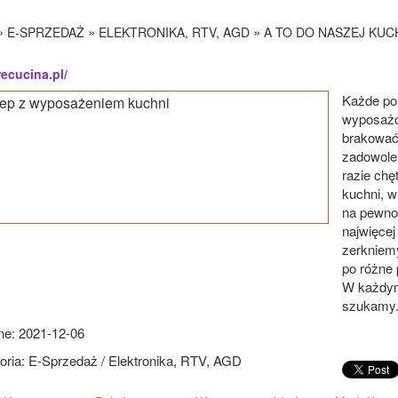
»
»
»
E-SPRZEDAŻ
ELEKTRONIKA, RTV, AGD
A TO DO NASZEJ KUC
recucina.pl/
Każde pom
wyposażo
brakować 
zadowolen
razie chę
kuchni, w
na pewno
najwięcej
zerkniem
po różne 
W każdym 
szukamy
e: 2021-12-06
oria: E-Sprzedaż / Elektronika, RTV, AGD