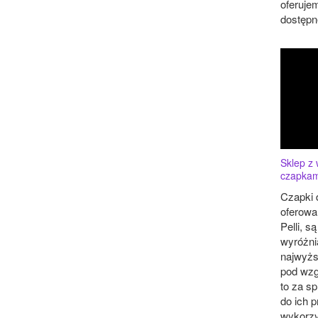
oferuje
dostępne
Sklep z 
czapkam
Czapki 
oferowa
Pelli, s
wyróżni
najwyżs
pod wzg
to za sp
do ich p
wykorzy