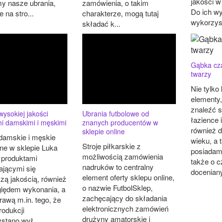
jakości w
my nasze ubrania,
zamówienia, o takim
Do ich w
 na stro...
charakterze, mogą tutaj
wykorzyst
składać k...
Gąbka cz
twarzy
Nie tylko
elementy,
znaleźć s
wysokiej jakości
Ubrania futbolowe od
łazience i
i damskimi i męskimi
znanych producentów w
również 
sklepie online
damskie i męskie
wieku, a 
Stroje piłkarskie z
ne w sklepie Luka
posiadam
możliwością zamówienia
ą produktami
także o c
nadruków to centralny
ającymi się
doceniany
element oferty sklepu online,
zą jakością, również
o nazwie FutbolSklep,
lędem wykonania, a
zachęcający do składania
rawą m.in. tego, że
elektronicznych zamówień
rodukcji
drużyny amatorskie i
stano wył...