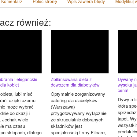
 Komentarz
Poleć stronę
Wpis zawiera błędy
Modyfikuj 
acz również:
brania i eleganckie
Zbilansowana dieta z
Dywany n
 dla kobiet
dowozem dla diabetyków
wysoka ja
cena!
bieta, lubi mieć
Optymalnie zorganizowany
Dywyta to
brań, dzięki czemu
catering dla diabetyków
która spe
nie może wybrać
(Warszawa)
sprzedaż
nie do okazji i
przygotowywany wyłącznie
tapet. Wy
. Jednak wiele
ze skrupulatnie dobranych
wszystki
 nie ma czasu
składników jest
produktó
 po sklepach, dlatego
specjalnością firmy Fitcare,