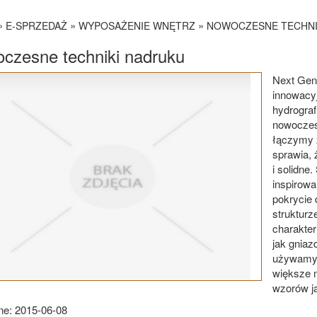
»
»
»
E-SPRZEDAŻ
WYPOSAŻENIE WNĘTRZ
NOWOCZESNE TECHNI
czesne techniki nadruku
Next Gene
innowacyj
hydrograf
nowoczesn
łączymy 
sprawia, 
i solidne
inspirowa
pokrycie
strukturz
charakte
jak gniaz
używamy, 
większe m
wzorów ja
e: 2015-06-08