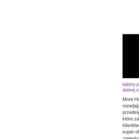
kabiny 
dobrej c
More Ho
rozwijaj
przedsi
które z
klientów
super of
zrewoluc