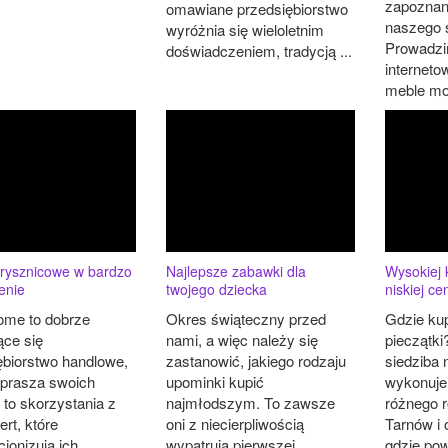
zapoznani
omawiane przedsiębiorstwo
naszego 
wyróżnia się wieloletnim
Prowadzi
doświadczeniem, tradycją ...
interneto
meble mo
prysznicowe w bardzo
Najlepsze zabawki dla
Wysokiej 
enie
twojego dziecka
niskiej ce
me to dobrze
Okres świąteczny przed
Gdzie ku
ące się
nami, a więc należy się
pieczątki
ębiorstwo handlowe,
zastanowić, jakiego rodzaju
siedziba 
aprasza swoich
upominki kupić
wykonuje
 to skorzystania z
najmłodszym. To zawsze
różnego r
ert, które
oni z niecierpliwością
Tarnów i 
jonizują ich
wypatrują pierwszej
gdzie pow