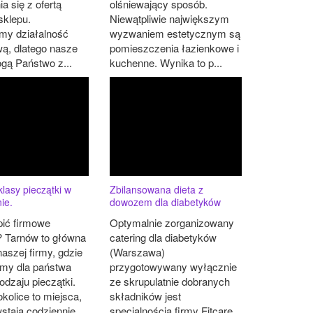
a się z ofertą
olśniewający sposób.
sklepu.
Niewątpliwie największym
my działalność
wyzwaniem estetycznym są
wą, dlatego nasze
pomieszczenia łazienkowe i
gą Państwo z...
kuchenne. Wynika to p...
klasy pieczątki w
Zbilansowana dieta z
nie.
dowozem dla diabetyków
pić firmowe
Optymalnie zorganizowany
? Tarnów to główna
catering dla diabetyków
naszej firmy, gdzie
(Warszawa)
my dla państwa
przygotowywany wyłącznie
odzaju pieczątki.
ze skrupulatnie dobranych
okolice to miejsca,
składników jest
stają codziennie
specjalnością firmy Fitcare,