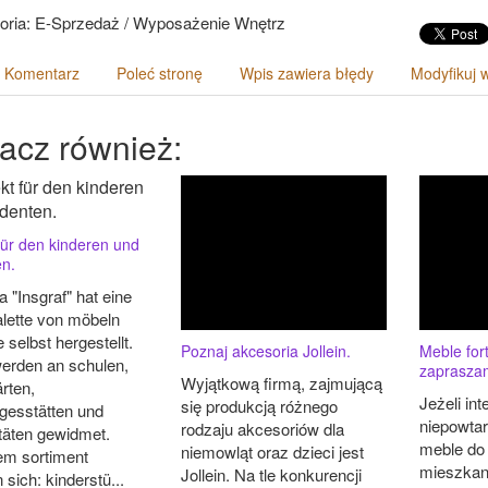
oria: E-Sprzedaż / Wyposażenie Wnętrz
 Komentarz
Poleć stronę
Wpis zawiera błędy
Modyfikuj 
acz również:
für den kinderen und
en.
a "Insgraf" hat eine
alette von möbeln
 selbst hergestellt.
Poznaj akcesoria Jollein.
Meble for
erden an schulen,
zaprasza
Wyjątkową firmą, zajmującą
rten,
Jeżeli in
się produkcją różnego
agesstätten und
niepowtar
rodzaju akcesoriów dla
itäten gewidmet.
meble do
niemowląt oraz dzieci jest
em sortiment
mieszkan
Jollein. Na tle konkurencji
 sich: kinderstü...