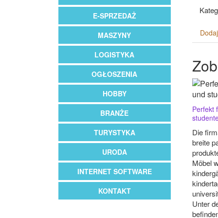
Kateg
E-SPRZEDAŻ
Dodaj
MASZYNY
LOGISTYKA
Zob
OGŁOSZENIA
HOBBY
Perfekt 
BRANŻE
student
Die firm
TURYSTYKA
breite p
URODA
produkte
Möbel w
INTERNET SOFTWARE
kindergä
kindert
KONTAKT
univers
Unter d
befinden