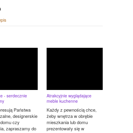
wpis
te - serdecznie
Atrakcyjnie wyglądające
my
meble kuchenne
teresują Państwa
Każdy z pewnością chce,
zalne, designerskie
żeby wnętrza w obrębie
 domu czy
mieszkania lub domu
ia, zapraszamy do
prezentowały się w