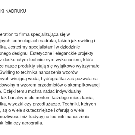
KI NADRUKU
ration to firma specjalizująca się w
nych technologiach nadruku, takich jak swirling i
ika. Jesteśmy specjalistami w dziedzinie
ego designu. Estetyczne i eleganckie projekty
z doskonałym technicznym wykonaniem, które
że nasze produkty stają się wyjątkowo wytrzymałe
. Swirling to technika nanoszenia wzorów
nych wirującą wodą, hydrografika zaś pozwala na
 dowolnym wzorem przedmiotów o skomplikowanej
e. Dzięki temu można nadać indywidualny
r tak banalnym elementom każdego mieszkania,
dka, wtyczki czy przedłużacze. Techniki, których
są o wiele skuteczniejsze i oferują o wiele
ożliwości niż tradycyjne techniki nanoszenia
k folia czy aerografia.