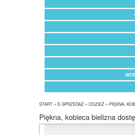
INT
»
»
»
START
E-SPRZEDAŻ
ODZIEŻ
PIĘKNA, KO
Piękna, kobieca bielizna dost