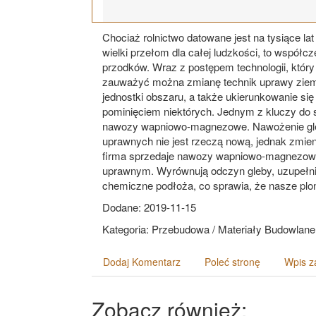
Chociaż rolnictwo datowane jest na tysiące lat
wielki przełom dla całej ludzkości, to współc
przodków. Wraz z postępem technologii, który 
zauważyć można zmianę technik uprawy ziemi i
jednostki obszaru, a także ukierunkowanie się
pominięciem niektórych. Jednym z kluczy do 
nawozy wapniowo-magnezowe. Nawożenie gleby
uprawnych nie jest rzeczą nową, jednak zmie
firma sprzedaje nawozy wapniowo-magnezowe n
uprawnym. Wyrównują odczyn gleby, uzupełnia
chemiczne podłoża, co sprawia, że nasze plo
Dodane: 2019-11-15
Kategoria: Przebudowa / Materiały Budowlane
Dodaj Komentarz
Poleć stronę
Wpis z
Zobacz również: