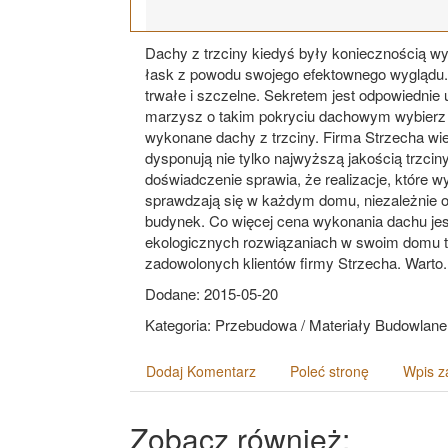
Dachy z trzciny kiedyś były koniecznością wy
łask z powodu swojego efektownego wyglądu. S
trwałe i szczelne. Sekretem jest odpowiednie u
marzysz o takim pokryciu dachowym wybierz fi
wykonane dachy z trzciny. Firma Strzecha wie 
dysponują nie tylko najwyższą jakością trzci
doświadczenie sprawia, że realizacje, które w
sprawdzają się w każdym domu, niezależnie od
budynek. Co więcej cena wykonania dachu jest 
ekologicznych rozwiązaniach w swoim domu ta 
zadowolonych klientów firmy Strzecha. Warto.
Dodane: 2015-05-20
Kategoria: Przebudowa / Materiały Budowlane
Dodaj Komentarz
Poleć stronę
Wpis z
Zobacz również: