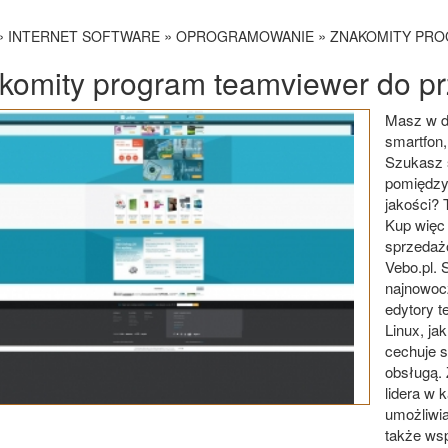
»
»
»
INTERNET SOFTWARE
OPROGRAMOWANIE
ZNAKOMITY PRO
komity program teamviewer do pr
Masz w do
smartfon,
Szukasz 
pomiędzy 
jakości? 
Kup więc 
sprzedaż
Vebo.pl. 
najnowocz
edytory 
Linux, ja
cechuje s
obsługą.
lidera w 
umożliwia
także ws