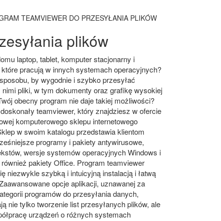
GRAM TEAMVIEWER DO PRZESYŁANIA PLIKÓW
zesyłania plików
mu laptop, tablet, komputer stacjonarny i
 które pracują w innych systemach operacyjnych?
sposobu, by wygodnie i szybko przesyłać
nimi pliki, w tym dokumenty oraz grafikę wysokiej
Twój obecny program nie daje takiej możliwości?
doskonały teamviewer, który znajdziesz w ofercie
owej komputerowego sklepu internetowego
Sklep w swoim katalogu przedstawia klientom
eśniejsze programy i pakiety antywirusowe,
tekstów, wersje systemów operacyjnych Windows i
k również pakiety Office. Program teamviewer
ię niezwykle szybką i intuicyjną instalacją i łatwą
 Zaawansowane opcje aplikacji, uznawanej za
kategorii programów do przesyłania danych,
ją nie tylko tworzenie list przesyłanych plików, ale
półpracę urządzeń o różnych systemach