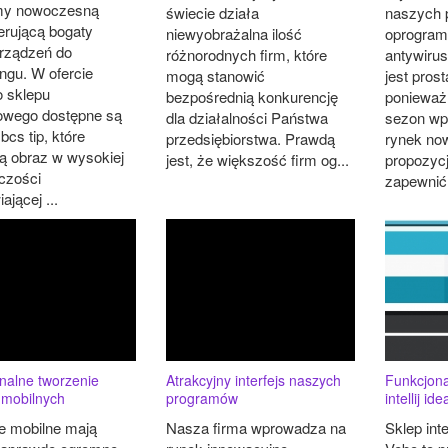
my nowoczesną
świecie działa
naszych 
erującą bogaty
niewyobrażalna ilość
oprogram
rządzeń do
różnorodnych firm, które
antywiru
ngu. W ofercie
mogą stanowić
jest pros
 sklepu
bezpośrednią konkurencję
ponieważ
towego dostępne są
dla działalności Państwa
sezon wp
cs tip, które
przedsiębiorstwa. Prawdą
rynek no
ją obraz w wysokiej
jest, że większość firm og...
propozycj
lczości
zapewnić 
ającej ...
nalne tworzenie
Atrakcyjny interfejs naszych
Funkcjon
i mobilnych
programów
intellij id
je mobilne mają
Nasza firma wprowadza na
Sklep inte