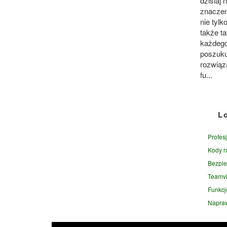
dzisiaj
znaczen
nie tylk
także ta
każdego
poszuk
rozwiąz
fu...
L
Profes
Kody 
Bezpie
Teamvi
Funkcjo
Napraw