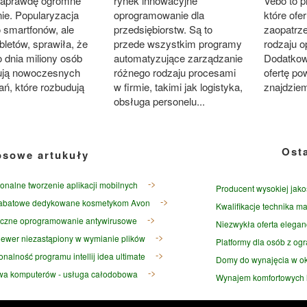
 naprawdę ogromne
rynek innowacyjne
Vebo to p
ie. Popularyzacja
oprogramowanie dla
które ofe
o smartfonów, ale
przedsiębiorstw. Są to
zaopatrze
bletów, sprawiła, że
przede wszystkim programy
rodzaju 
 dnia miliony osób
automatyzujące zarządzanie
Dodatkowo
ują nowoczesnych
różnego rodzaju procesami
ofertę po
ań, które rozbudują
w firmie, takimi jak logistyka,
znajdziem
obsługa personelu...
Ost
osowe artukuły
jonalne tworzenie aplikacji mobilnych
Producent wysokiej jako
rabatowe dedykowane kosmetykom Avon
Kwalifikacje technika ma
czne oprogramowanie antywirusowe
Niezwykła oferta elegan
ewer niezastąpiony w wymianie plików
Platformy dla osób z og
nalność programu intellij idea ultimate
Domy do wynajęcia w ok
a komputerów - usługa całodobowa
Wynajem komfortowych l