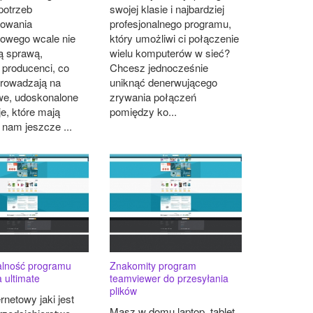
potrzeb
swojej klasie i najbardziej
owania
profesjonalnego programu,
sowego wcale nie
który umożliwi ci połączenie
tą sprawą,
wielu komputerów w sieć?
 producenci, co
Chcesz jednocześnie
rowadzają na
uniknąć denerwującego
we, udoskonalone
zrywania połączeń
e, które mają
pomiędzy ko...
nam jeszcze ...
alność programu
Znakomity program
ea ultimate
teamviewer do przesyłania
plików
rnetowy jaki jest
Masz w domu laptop, tablet,