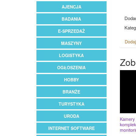
AJENCJA
Dodan
BADANIA
Kateg
E-SPRZEDAŻ
Dodaj
MASZYNY
LOGISTYKA
Zob
OGŁOSZENIA
HOBBY
BRANŻE
TURYSTYKA
URODA
Kamery b
komplek
INTERNET SOFTWARE
monitor