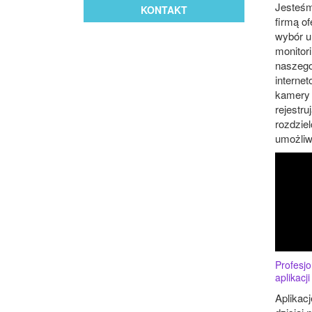
Jesteś
KONTAKT
firmą of
wybór u
monitori
naszego
interne
kamery b
rejestru
rozdzie
umożliwi
Profesjo
aplikacj
Aplikac