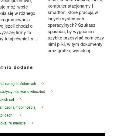
rzedsiębiorstwo,
komputer stacjonarny i
ruje możliwość
smartfon, które pracują w
nia się w różnego
innych systemach
oprogramowania.
operacyjnych? Szukasz
 jeżeli chodzi o
sposobu, by wygodnie i
wyższej firmy to
szybko przesyłać pomiędzy
y tutaj również s...
nimi pliki, w tym dokumenty
oraz grafikę wysokiej...
atnio dodane
ści narzędzi ściernych
sażysty - co warto wiedzieć
ckich sof
raniczoną mobilnością
olicach.
okali w mieście