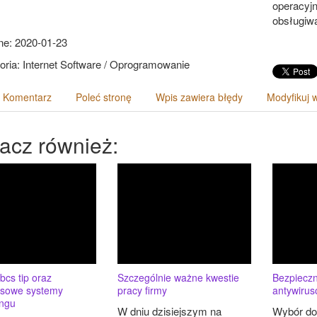
operacyjn
obsługiwa
e: 2020-01-23
oria: Internet Software / Oprogramowanie
 Komentarz
Poleć stronę
Wpis zawiera błędy
Modyfikuj 
acz również:
cs tip oraz
Szczególnie ważne kwestie
Bezpiecz
sowe systemy
pracy firmy
antywiru
ingu
W dniu dzisiejszym na
Wybór d