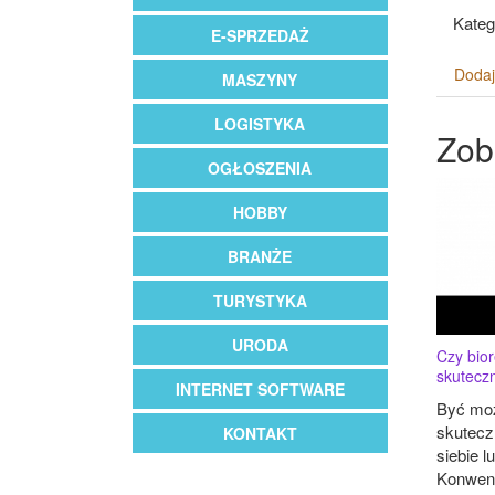
Kateg
E-SPRZEDAŻ
Dodaj
MASZYNY
LOGISTYKA
Zob
OGŁOSZENIA
HOBBY
BRANŻE
TURYSTYKA
URODA
Czy bior
skutecz
INTERNET SOFTWARE
Być moż
skuteczn
KONTAKT
siebie l
Konwen