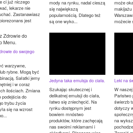
 ci już niczego
mody na rynku, nadal cieszą
może oka
wać, lekarze nie
się największą
makijażu
uchać. Zastanawiasz
popularnością. Dlatego też
Warszawa 
biorezonans jest
są one wyko...
możecie s
drowie do swojego
yć warzywne,
lub rybne. Mogą być
binacją. Sałatki jemy
Jedyna taka emulsja do ciała.
Leki na ś
ętniej i w coraz
Szukając skutecznej i
W naszej 
ch ilościach. Zmiana
delikatnej emulsji do ciała,
Państwo 
 podejścia do
łatwo się zniechęcić. Na
świerzb t
o trybu życia
rynku dostępnym jest
dotyczy 
yła się na wzrost
bowiem mnóstwo
społeczn
o...
produktów, które zachęcają
na wyksz
nas swoimi reklamami i
pochodze
okładkami. Dlaczego więc,
Zarazić m