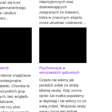
nieprzyjemnych oraz
zać się kurs
doskwierających
 permanentnego.
związanych ze stawami,
i okolice -
która w znacznym stopniu
ko...
może utrudniać codzienne ...
wierzb
Psychoterapia w
warszawskich gabinetach
ofercie znajdziecie
Często nie wiemy jak
profesjonalne
poradzić sobie ze stratą
abletki. Choroba ta
bliskiej osoby. Gdy umrze
wszystkich grup
ojciec lub matka popadamy
ych, bez względu
w depresję i nie wiemy co ze
tałcenie,
sobą zrobić. Wrażenie utraty
nie czy płeć.
sensu życia jest jednak
ożna się w prosty