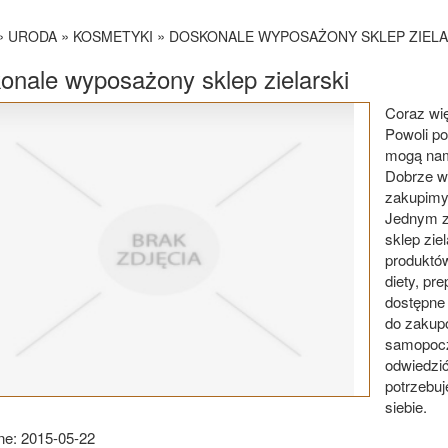
»
»
»
URODA
KOSMETYKI
DOSKONALE WYPOSAŻONY SKLEP ZIELA
onale wyposażony sklep zielarski
Coraz wię
Powoli po
mogą nam
Dobrze wi
zakupimy
Jednym z 
sklep zie
produktów
diety, pr
dostępne 
do zakupó
samopoczu
odwiedzi
potrzebuj
siebie.
e: 2015-05-22