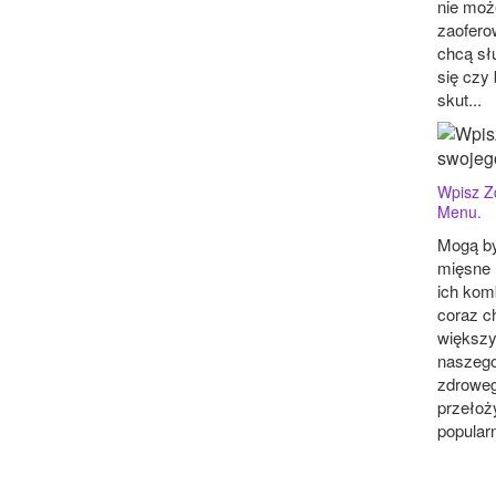
nie może
zaofero
chcą sł
się czy 
skut...
Wpisz Z
Menu.
Mogą b
mięsne 
ich kom
coraz ch
większy
naszego
zdroweg
przełoż
popularn