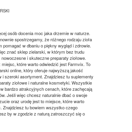
RSKI
cej osób docenia moc jaka drzemie w naturze.
nownie spostrzegamy, że różnego rodzaju zioła
 pomagać w dbaniu o piękny wygląd i zdrowie.
ęc znać sklep zielarski, w którym bez trudu
 nowoczesne i skuteczne preparaty ziołowe.
miejsc, które warto odwiedzić jest Farmvix. To
larski online, który oferuje najwyższą jakość
 i szeroki asortyment. Znajdziesz tu suplementy
eparaty ziołowe i naturalne kosmetyki. Wszystkie
w bardzo atrakcyjnych cenach, które zachęcają
w. Jeśli więc chcesz naturalnie dbać o swoje
cie oraz urodę jest to miejsce, które warto
ć. Znajdziesz tu bowiem wszystko czego
esz by w zgodzie z naturą zatroszczyć się o