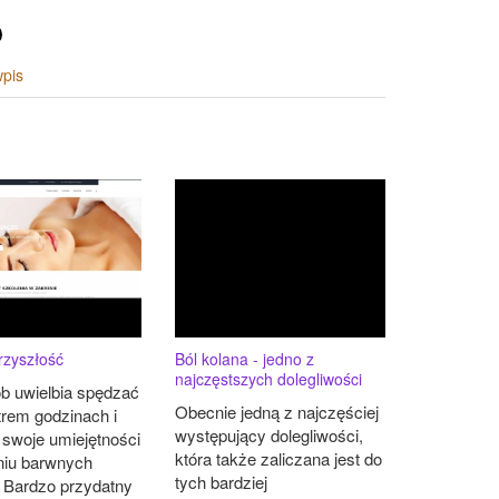
wpis
rzyszłość
Ból kolana - jedno z
najczęstszych dolegliwości
b uwielbia spędzać
Obecnie jedną z najczęściej
trem godzinach i
występujący dolegliwości,
 swoje umiejętności
która także zaliczana jest do
niu barwnych
tych bardziej
. Bardzo przydatny