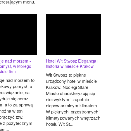
nteresującym menu.
cje nad morzem -
Hotel Wit Stwosz Elegancja i
omysł, w którego
historia w mieście Kraków
iele firm
Wit Stwosz to piękne
cje nad morzem to
urządzony hotel w mieście
iekawy pomysł, a
Kraków. Noclegi Stare
rozwiązanie, na
Miasto charakteryzują się
yduje się coraz
niezwykłym i zupełnie
rm, a to za sprawą
niepowtarzalnym klimatem.
 można w ten
W pięknych, przestronnych i
ołączyć tzw.
klimatyzowanych wnętrzach
e z pożytecznym.
hotelu Wit St...
e ...