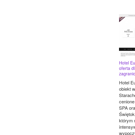
Hotel E
oferta dl
zagrani
Hotel E
obiekt 
Starach
cenione
SPA ora
Świętokr
którym 
intensy
wypoczy