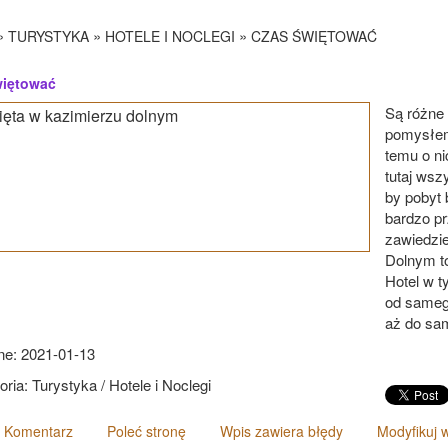
»
»
»
TURYSTYKA
HOTELE I NOCLEGI
CZAS ŚWIĘTOWAĆ
więtować
Są różne
pomysłem
temu o ni
tutaj wsz
by pobyt 
bardzo pr
zawiedzi
Dolnym t
Hotel w t
od samego
aż do sam
e: 2021-01-13
ria: Turystyka / Hotele i Noclegi
 Komentarz
Poleć stronę
Wpis zawiera błędy
Modyfikuj 