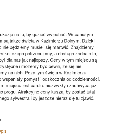
 okazje na to, by gdzieś wyjechać. Wspaniałym
 są także święta w Kazimierzu Dolnym. Dzięki
c nie będziemy musieli się martwić. Znajdziemy
ystko, czego potrzebujemy, a obsługa zadba o to,
był dla nas jak najlepszy. Ceny w tym miejscu są
zystępne i możemy być pewni, że się nie
emy na nich. Poza tym święta w Kazimierzu
o wspaniały pomysł i odskocznia od codzienności.
ym miejscu jest bardzo niezwykły i zachwyca już
 progu. Atrakcyjne ceny kuszą, by zostać tutaj
ego sylwestra i by jeszcze nieraz się tu zjawić.
wpis