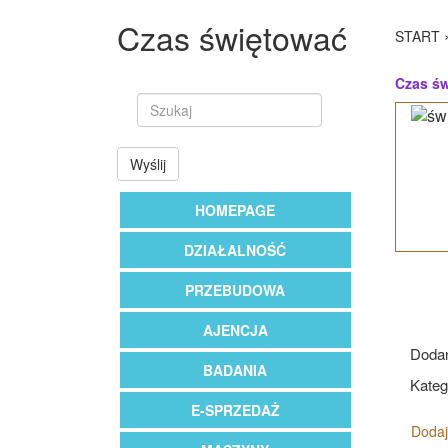
Czas świętować
START
Czas ś
Wyślij
HOMEPAGE
DZIAŁALNOŚĆ
PRZEBUDOWA
AJENCJA
Dodan
BADANIA
Katego
E-SPRZEDAŻ
Dodaj