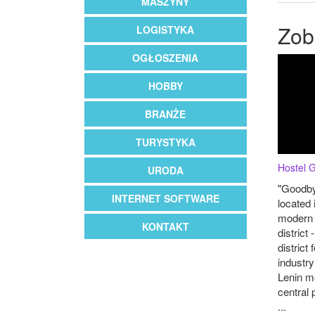
MASZYNY
Zob
LOGISTYKA
OGŁOSZENIA
HOBBY
BRANŻE
TURYSTYKA
Hostel 
URODA
"Goodbye
INTERNET SOFTWARE
located 
modern a
KONTAKT
district
district 
industry
Lenin m
central 
...