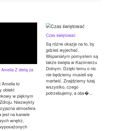
Czas świętować
Są różne okazje na to, by
gdzieś wyjechać.
Wspaniałym pomysłem są
także święta w Kazimierzu
Dolnym. Dzięki temu o nic
 Amelia Z dietą za
nie będziemy musieli się
martwić. Znajdziemy tutaj
 Amelia to
wszystko, czego
y obiekt
potrzebujemy, a obs�...
nkowy w pięknym
Zdroju. Niezwykły
przyjazna atmosfera
 jest na kanwie
wych wnętrz,
 wyposażonych