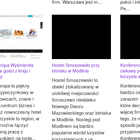
firm. Warszawa jest m...
pokoi i i
Pe...
uropa Wyśmienita
Hostel Smoszewski przy
Konferen
a gości z kraju i
lotnisku w Modlinie
ciekawy p
cy
korzysta w
Hostel Smoszewski to
uropa to piękny
Konferen
obiekt zlokalizowany w
wypoczynkowy w
bardzo c
urokliwej miejscowości
owicach, znane i
zarazem 
Smoszewo niedaleko
 centrum biznes i
które dec
Nowego Dworu
z nowoczesny hotel.
więcej fi
Mazowieckiego oraz lotniska
zyskie to region, w
tego, że
w Modlinie. Noclegi pod
można łączyć
sposób p
Modlinem są bardzo
wną pracę z
przyjemn
popularne wśród turystów
nkiem na łonie...
Konferencj
korzystających z us...