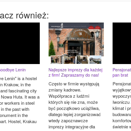
acz również:
Goodbye Lenin
Najlepsze imprezy dla każdej
Pensjonat
z firm! Zapraszamy do nas!
pan brat
 Lenin" is a hostel
Często w firmie występują
Pensjonat
in Krakow, in the
zmiany kadrowe.
wyjątkow
nd fascinating city
Współpraca z ludźmi
wypoczy
 - Nowa Huta. It was a
których się nie zna, może
Iwoniczu 
for workers in steel
być początkowo uciążliwa,
klimat i 
 in the past with
dlatego lepiej zorganizować
budowana
onument in the
wtedy zapoznawcze
komforto
part. Hostel, Krakau
imprezy integracyjne dla
świetnie