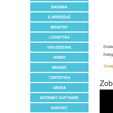
BADANIA
E-SPRZEDAŻ
MASZYNY
LOGISTYKA
Dodan
OGŁOSZENIA
Katego
HOBBY
Dodaj
BRANŻE
TURYSTYKA
Zob
URODA
INTERNET SOFTWARE
KONTAKT