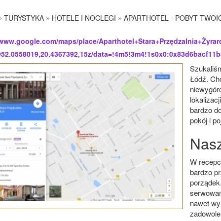
»
»
»
TURYSTYKA
HOTELE I NOCLEGI
APARTHOTEL - POBYT TWOI
/www.google.com/maps/place/Aparthotel+Stara+Przędzalnia+Żyrar
52.0558019,20.4367392,15z/data=!4m5!3m4!1s0x0:0x83d6bacf11
Szukaliśm
Łódź. Chc
niewygór
lokalizacj
bardzo d
pokój i p
Nasz
W recepcj
bardzo pr
porządek.
serwowan
nawet wy
zadowolen