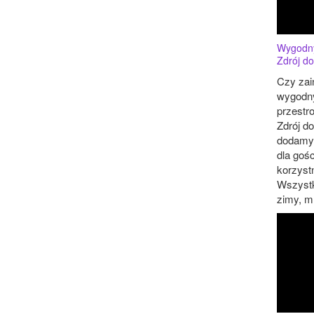
Wygodny
Zdrój do
Czy zai
wygodny
przestr
Zdrój do
dodamy,
dla goś
korzyst
Wszystk
zimy, mr