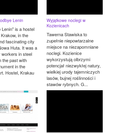
oodbye Lenin
Wyjątkowe noclegi w
Kozienicach
Lenin" is a hostel
Tawerna Stawiska to
n Krakow, in the
zupełnie niepowtarzalne
d fascinating city
miejsce na niezapomniane
 Nowa Huta. It was a
noclegi. Kozienice
or workers in steel
wykorzystują olbrzymi
n the past with
potencjał niezwykłej natury,
nument in the
wielkiej urody tajemniczych
art. Hostel, Krakau
lasów, bujnej roślinności i
stawów rybnych. G...