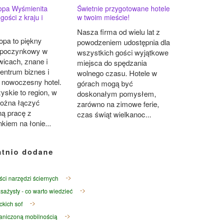
opa Wyśmienita
Świetnie przygotowane hotele
 gości z kraju i
w twoim mieście!
Nasza firma od wielu lat z
opa to piękny
powodzeniem udostępnia dla
ypoczynkowy w
wszystkich gości wyjątkowe
icach, znane i
miejsca do spędzania
entrum biznes i
wolnego czasu. Hotele w
 nowoczesny hotel.
górach mogą być
yskie to region, w
doskonałym pomysłem,
ożna łączyć
zarówno na zimowe ferie,
ną pracę z
czas świąt wielkanoc...
iem na łonie...
atnio dodane
ści narzędzi ściernych
sażysty - co warto wiedzieć
ckich sof
raniczoną mobilnością