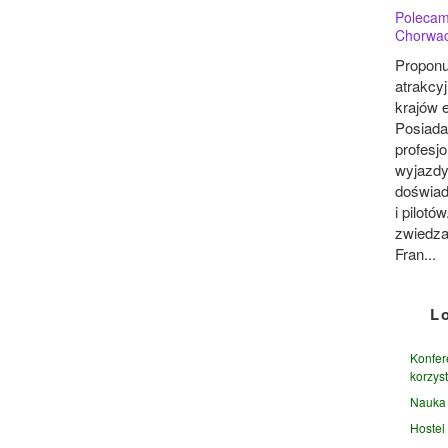
Polecam
Chorwac
Propon
atrakcy
krajów 
Posiada
profesj
wyjazdy
doświa
i pilotó
zwiedza
Fran...
L
Konfer
korzyst
Nauka 
Hostel