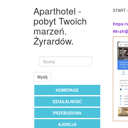
Aparthotel -
START
pobyt Twoich
https:/
marzeń.
99+zł/@
Żyrardów.
Wyślij
HOMEPAGE
DZIAŁALNOŚĆ
PRZEBUDOWA
AJENCJA