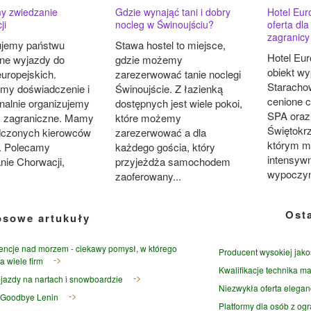
y zwiedzanie
Gdzie wynająć tani i dobry
Hotel Eur
ji
nocleg w Świnoujściu?
oferta dla
zagranicy
ujemy państwu
Stawa hostel to miejsce,
Hotel Eur
jne wyjazdy do
gdzie możemy
obiekt w
europejskich.
zarezerwować tanie noclegi
Starachow
my doświadczenie i
Świnoujście. Z łazienką
cenione c
onalnie organizujemy
dostępnych jest wiele pokoi,
SPA oraz
 zagraniczne. Mamy
które możemy
Świętokrz
dczonych kierowców
zarezerwować a dla
którym m
w. Polecamy
każdego gościa, który
intensyw
nie Chorwacji,
przyjeżdża samochodem
wypoczynk
zaoferowany...
Ost
osowe artukuły
encje nad morzem - ciekawy pomysł, w którego
Producent wysokiej jako
a wiele firm
Kwalifikacje technika ma
jazdy na nartach i snowboardzie
Niezwykła oferta elegan
 Goodbye Lenin
Platformy dla osób z og