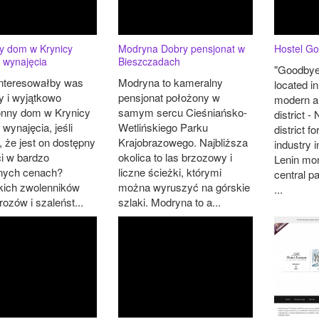
 dom w Krynicy
Modryna Dobry pensjonat w
Hostel G
 wynajęcia
Bieszczadach
"Goodbye 
nteresowałby was
Modryna to kameralny
located i
 i wyjątkowo
pensjonat położony w
modern an
onny dom w Krynicy
samym sercu Cieśniańsko-
district -
 wynajęcia, jeśli
Wetlińskiego Parku
district f
 że jest on dostępny
Krajobrazowego. Najbliższa
industry i
ci w bardzo
okolica to las brzozowy i
Lenin mo
nych cenach?
liczne ścieżki, którymi
central p
ich zwolenników
można wyruszyć na górskie
...
ozów i szaleńst...
szlaki. Modryna to a...