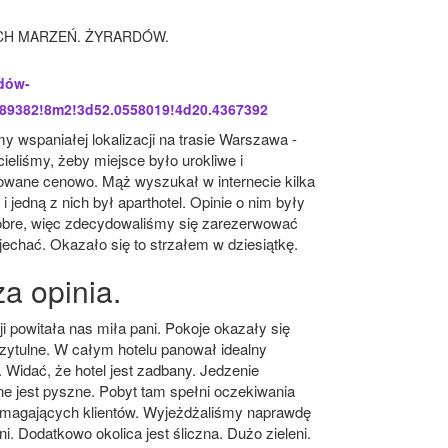
CH MARZEŃ. ŻYRARDÓW.
dów-
b89382!8m2!3d52.0558019!4d20.4367392
y wspaniałej lokalizacji na trasie Warszawa -
ieliśmy, żeby miejsce było urokliwe i
owane cenowo. Mąż wyszukał w internecie kilka
i i jedną z nich był aparthotel. Opinie o nim były
obre, więc zdecydowaliśmy się zarezerwować
ojechać. Okazało się to strzałem w dziesiątkę.
a opinia.
i powitała nas miła pani. Pokoje okazały się
zytulne. W całym hotelu panował idealny
 Widać, że hotel jest zadbany. Jedzenie
e jest pyszne. Pobyt tam spełni oczekiwania
magających klientów. Wyjeżdżaliśmy naprawdę
i. Dodatkowo okolica jest śliczna. Dużo zieleni.