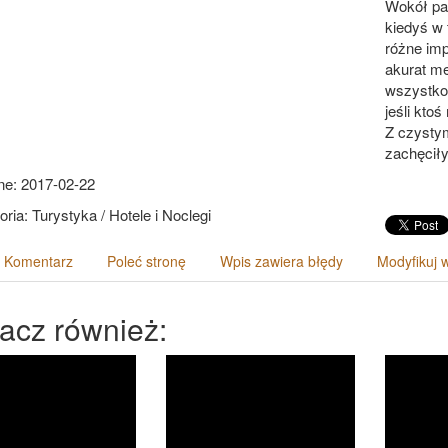
Wokół pa
kiedyś w 
różne imp
akurat me
wszystko 
jeśli kto
Z czystym
zachęciły
e: 2017-02-22
ria: Turystyka / Hotele i Noclegi
 Komentarz
Poleć stronę
Wpis zawiera błędy
Modyfikuj 
acz również: