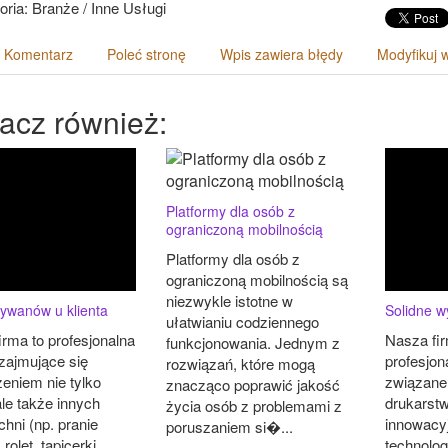
oria: Branże / Inne Usługi
 Komentarz
Poleć stronę
Wpis zawiera błędy
Modyfikuj 
acz również:
Platformy dla osób z
ograniczoną mobilnością
Platformy dla osób z
ograniczoną mobilnością są
niezwykle istotne w
dywanów u klienta
Solidne w
ułatwianiu codziennego
irma to profesjonalna
Nasza fir
funkcjonowania. Jednym z
 zajmujące się
profesjon
rozwiązań, które mogą
eniem nie tylko
związane z
znacząco poprawić jakość
ale także innych
drukarst
życia osób z problemami z
hni (np. pranie
innowacy
poruszaniem si�...
, rolet, tapicerki
technolog