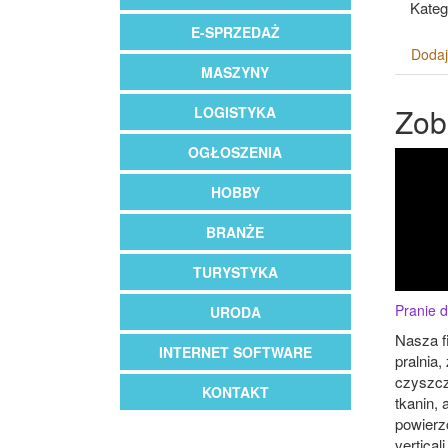
Kateg
E-SPRZEDAŻ
Dodaj
MASZYNY
Zob
LOGISTYKA
OGŁOSZENIA
HOBBY
BRANŻE
TURYSTYKA
Pranie 
URODA
Nasza f
INTERNET SOFTWARE
pralnia,
czyszcz
KONTAKT
tkanin, 
powierzc
verticali