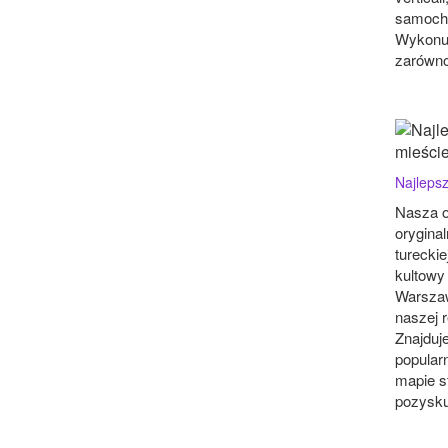
samocho
Wykonuj
zarówno
Najleps
Nasza o
oryginal
tureckie
kultowy
Warszaw
naszej r
Znajduj
popular
mapie st
pozyskuj