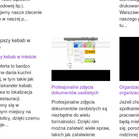
dowej itp.).
drukowan
emy nasze zlecenie
Warszawa
 w naszej p...
naszego p
tu...
zy kebab w mieście
ferta to bardzo
ne dania kuchni
j, w tym takie jak
 iskender kebab.
Profesjonalne zdjęcia
Organizac
a to lokalizacja
dokumentów osobistych
organizac
estauracji.
Profesjonalne zdjęcia
Jeżeli c
emy się w
dokumentów osobistych są
spotkanie
nym miejscy na
niezbędne do wielu
pracownic
olicy, dzięki czemu
formalności. Dzięki nim
będą miel
e...
można załatwić wiele spraw,
się, por
takich jak załatwienie
rodzinnej