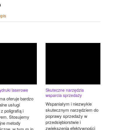
wpis
ydruki laserowe
Skuteczne narzędzia
wsparcia sprzedaży
ma oferuje bardzo
Wspaniałym i niezwykle
alne usługi
skutecznym narzędziem do
 poligrafią i
poprawy sprzedaży w
wem. Stosujemy
przedsiębiorstwie i
jne metody
zwiększenia efektywności
iczne, w tym m.in.