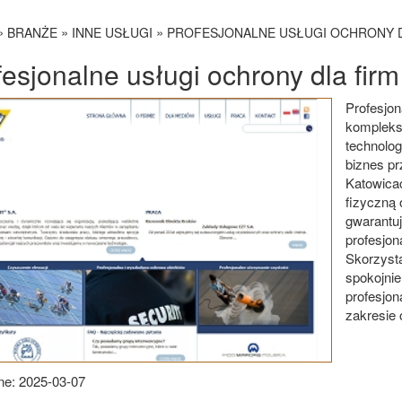
»
»
»
BRANŻE
INNE USŁUGI
PROFESJONALNE USŁUGI OCHRONY D
fesjonalne usługi ochrony dla firm
Profesjon
kompleks
technolo
biznes p
Katowica
fizyczną 
gwarantu
profesjo
Skorzysta
spokojnie
profesjon
zakresie 
e: 2025-03-07