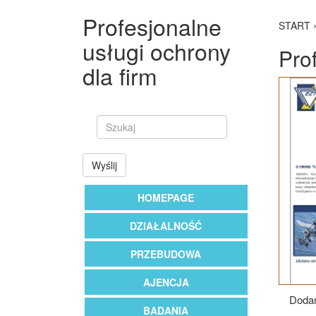
Profesjonalne
START
usługi ochrony
Pro
dla firm
Wyślij
HOMEPAGE
DZIAŁALNOŚĆ
PRZEBUDOWA
AJENCJA
Dodan
BADANIA