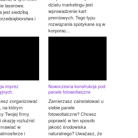
działu marketingu jest
ie laserowe.
wprowadzenie kart
 jest siedzibą
premiowych. Tego typu
rzedsiębiorstwa i
rozwiązania spotykane są w
korporac...
ja imprez
Nowoczesna konstrukcja pod
yjnych.
panele fotowoltaiczne
hcesz zorganizować
Zamierzasz zainstalować u
, na którym
siebie panele
y Twojej firmy
fotowoltaiczne? Chcesz
i okazję rozluźnić
poprawić w ten sposób
ozmawiać w
jakość środowiska
 atmosferze i
naturalnego? Uważasz, że