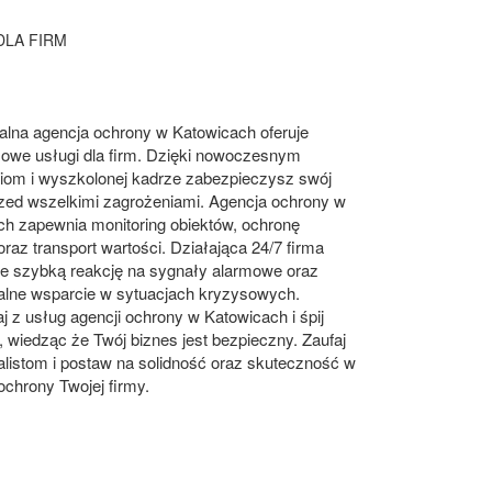
LA FIRM
alna agencja ochrony w Katowicach oferuje
owe usługi dla firm. Dzięki nowoczesnym
giom i wyszkolonej kadrze zabezpieczysz swój
rzed wszelkimi zagrożeniami. Agencja ochrony w
ch zapewnia monitoring obiektów, ochronę
oraz transport wartości. Działająca 24/7 firma
je szybką reakcję na sygnały alarmowe oraz
nalne wsparcie w sytuacjach kryzysowych.
j z usług agencji ochrony w Katowicach i śpij
, wiedząc że Twój biznes jest bezpieczny. Zaufaj
alistom i postaw na solidność oraz skuteczność w
ochrony Twojej firmy.