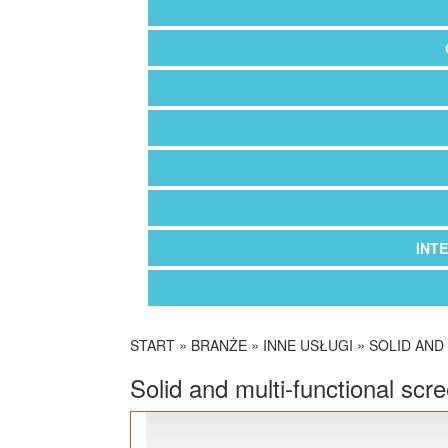
INT
»
»
»
START
BRANŻE
INNE USŁUGI
SOLID AND
Solid and multi-functional scr