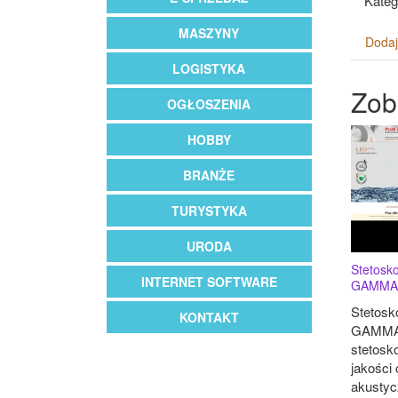
Kateg
MASZYNY
Dodaj
LOGISTYKA
Zob
OGŁOSZENIA
HOBBY
BRANŻE
TURYSTYKA
URODA
Stetosko
INTERNET SOFTWARE
GAMMA
Stetosk
KONTAKT
GAMMA 
stetosk
jakości 
akustyc