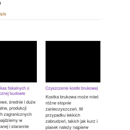
wpis
kas fiskalnych o
Czyszczenie kostki brukowej
cznej budowie
Kostka brukowa może mieć
we, średnie i duże
różne stopnie
alne, produkcji
zanieczyszczeń. W
h zagranicznych
przypadku lekkich
najdziemy w
zabrudzeń, takich jak kurz i
nej i starannie
piasek należy najpierw