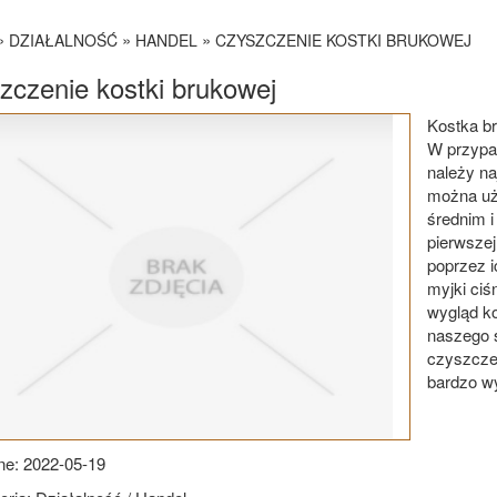
»
»
»
DZIAŁALNOŚĆ
HANDEL
CZYSZCZENIE KOSTKI BRUKOWEJ
zczenie kostki brukowej
Kostka b
W przypad
należy na
można uż
średnim 
pierwszej
poprzez 
myjki ciś
wygląd ko
naszego 
czyszczen
bardzo w
e: 2022-05-19