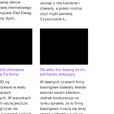
anej ofercie
usunąć z niej kamienie i
owej internetowego
chwasty, a potem można
 nazwie Eltel Elwag.
użyć myjki parowej.
y dystr...
Czyszczenie k...
M200 oferowana
Dla wielu firm leasing od 0%
mę Fis-Komp
jest bardzo atrkacyjny
 3D są
W dawnych czasach firmy
tywane w wielu
leasingowe stawiały twarde
aniach
warunki swoim klientom.
ych. W warunkach
Jednak konkurencja na
 raczej jeszcze
rynku sprawia, że to firmy
gi czas nie
leasingowe muszą się teraz
korzystali z takich
starać o klientów, a nie na