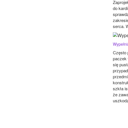
Zaproje
do kardi
sprawdz
zakresi
serca. 
Wypełni
Często 
paczek 
się pus
przypad
przedmi
konstruk
szkła is
że zawa
uszkodz