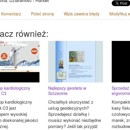
oria: Działalność / Handel
 Komentarz
Poleć stronę
Wpis zawiera błędy
Modyfikuj 
acz również:
p kardiologiczny
Najlepszy geodeta w
Sprzedaż 
 C3
Szczecinie
ergonomi
op kardiologiczny
Chciałbyś skorzystać z
Kompakto
C3 jest
usług geodezyjnych?
kasy fisk
opem wysokiej
Sprzedajesz działkę i
czołowyc
o doskonałej jakości
musisz wykonać niezbędne
marek, z
znej.
pomiary? Jeśli tak przyjdź
rozbudowa