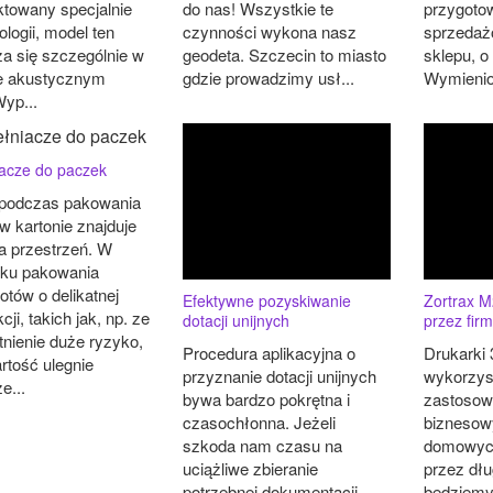
ktowany specjalnie
do nas! Wszystkie te
przygotow
ologii, model ten
czynności wykona nasz
sprzedaż
a się szczególnie w
geodeta. Szczecin to miasto
sklepu, o
e akustycznym
gdzie prowadzimy usł...
Wymienion
Wyp...
acze do paczek
podczas pakowania
w kartonie znajduje
ta przestrzeń. W
ku pakowania
otów o delikatnej
Efektywne pozyskiwanie
Zortrax 
cji, takich jak, np. ze
dotacji unijnych
przez fir
tnienie duże ryzyko,
Procedura aplikacyjna o
Drukarki
rtość ulegnie
przyznanie dotacji unijnych
wykorzys
e...
bywa bardzo pokrętna i
zastosow
czasochłonna. Jeżeli
biznesow
szkoda nam czasu na
domowych
uciążliwe zbieranie
przez dłu
potrzebnej dokumentacji
będziemy 