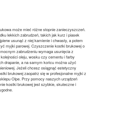
rukowa może mieć różne stopnie zanieczyszczeń.
ku lekkich zabrudzeń, takich jak kurz i piasek
jpierw usunąć z niej kamienie i chwasty, a potem
yć myjki parowej. Czyszczenie kostki brukowej o
i mocnym zabrudzeniu wymaga usunięcia z
 kolejności oleju, wosku czy cementu i farby
ich drapanie, a na samym końcu można użyć
nieniowej. Jeżeli chcesz osiągnąć estetyczny
stki brukowej zaopatrz się w profesjonalne myjki z
sklepu Olpe. Przy pomocy naszych urządzeń
ie kostki brukowej jest szybkie, skuteczne i
ygodne.