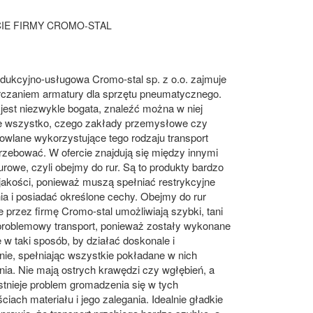
IE FIRMY CROMO-STAL
dukcyjno-usługowa Cromo-stal sp. z o.o. zajmuje
arczaniem armatury dla sprzętu pneumatycznego.
a jest niezwykle bogata, znaleźć można w niej
ie wszystko, czego zakłady przemysłowe czy
owlane wykorzystujące tego rodzaju transport
zebować. W ofercie znajdują się między innymi
rurowe, czyli obejmy do rur. Są to produkty bardzo
jakości, ponieważ muszą spełniać restrykcyjne
a i posiadać określone cechy. Obejmy do rur
 przez firmę Cromo-stal umożliwiają szybki, tani
problemowy transport, ponieważ zostały wykonane
e w taki sposób, by działać doskonale i
ie, spełniając wszystkie pokładane w nich
ia. Nie mają ostrych krawędzi czy wgłębień, a
istnieje problem gromadzenia się w tych
ciach materiału i jego zalegania. Idealnie gładkie