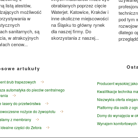
ą listą atestów,
obrabianych poprzez cięcie
profesjon
dzających możliwość
Waterjet. Katowice, Kraków i
techniczn
orzystywania w
inne okoliczne miejscowości
pod tym 
istycznych
na Śląsku to główny rynek
rozwojow
jach sanitarnych, są
dla naszej firmy. Do
dlatego 
cia, w atrakcyjnych
skorzystania z naszej...
przeglądó
ałach cenow...
Ost
osowe artukuły
ent śrub trapezowych
Producent wysokiej jako
sza automatyka do pieców centralnego
Kwalifikacje technika ma
ania
Niezwykła oferta elegan
e lasery do przetwórstwa
Platformy dla osób z og
 nowoczesne nożyce do żywopłotu
Domy do wynajęcia w ok
stamy z membrany
Wynajem komfortowych l
 idealne części do Zetora