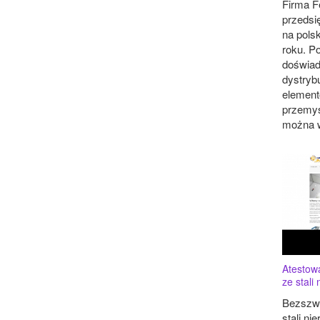
Firma F
przedsi
na pols
roku. P
doświad
dystryb
element
przemys
można w
Atestow
ze stali
Bezszwo
stali ni