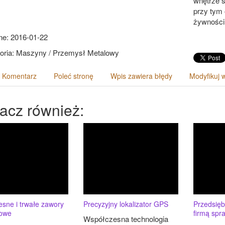
wnętrze s
przy tym 
żywności
e: 2016-01-22
oria: Maszyny / Przemysł Metalowy
 Komentarz
Poleć stronę
Wpis zawiera błędy
Modyfikuj 
acz również:
sne i trwałe zawory
Precyzyjny lokalizator GPS
Przedsiębi
zowe
firmą sp
Współczesna technologia