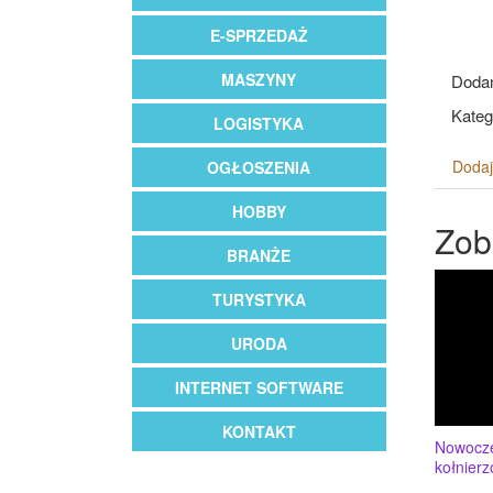
E-SPRZEDAŻ
MASZYNY
Dodan
Kateg
LOGISTYKA
Dodaj
OGŁOSZENIA
HOBBY
Zob
BRANŻE
TURYSTYKA
URODA
INTERNET SOFTWARE
KONTAKT
Nowocze
kołnier