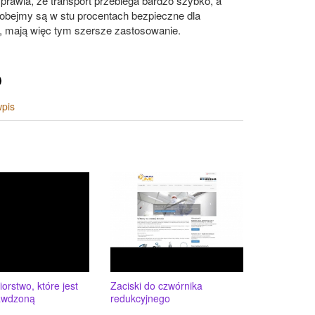
prawia, że transport przebiega bardzo szybko, a
obejmy są w stu procentach bezpieczne dla
, mają więc tym szersze zastosowanie.
wpis
orstwo, które jest
Zaciski do czwórnika
rawdzoną
redukcyjnego