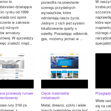
erron to
W naszym
pozwoliła na powstanie
ębiorstwo działające
trzeba p
szeregu przydatnych
kim rynku od 1999
szczerze
wynalazków, które
osiada ono spore
naprawdę
odmieniają nasze życie.
czenie w zakresie
które wpr
Jednym z nich jest system
ucji różnych
majsterko
lokalizowania oparty o
ów armatury
różnego 
satelity. Posiadając odbiornik
łowej. W sprzedaży
narzędzia
gps, możemy jechać w ...
ięc znaleźć międ...
specjalis
ane przewody rurowe
Cięcie materiałów
Przegląd
 nierdzewnej
metalowych
Wiele os
we rury 316l ze
Metal, drewno, szkło i wiele
się na z
erdzewnej, z
innych materiałów może być
używaneg