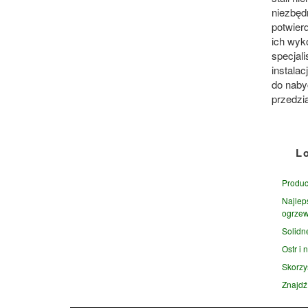
niezbędn
potwier
ich wyk
specjal
instalac
do naby
przedzi
L
Produc
Najlep
ogrzew
Solidn
Ostr i
Skorzy
Znajdź