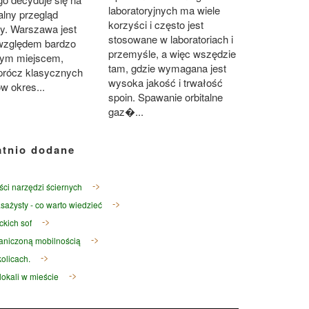
laboratoryjnych ma wiele
alny przegląd
korzyści i często jest
y. Warszawa jest
stosowane w laboratoriach i
względem bardzo
przemyśle, a więc wszędzie
ym miejscem,
tam, gdzie wymagana jest
oprócz klasycznych
wysoka jakość i trwałość
w okres...
spoin. Spawanie orbitalne
gaz�...
atnio dodane
ści narzędzi ściernych
sażysty - co warto wiedzieć
ckich sof
raniczoną mobilnością
olicach.
okali w mieście