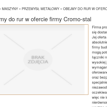
»
»
»
MASZYNY
PRZEMYSŁ METALOWY
OBEJMY DO RUR W OFERC
my do rur w ofercie firmy Cromo-stal
Firma pro
się dost
Jej ofert
absolutn
firmy bud
mogą potr
łączniki 
wysokiej 
wymagani
oferowane
oraz bez
specjalni
niezawodn
oczekiwan
więc nie 
nierównoś