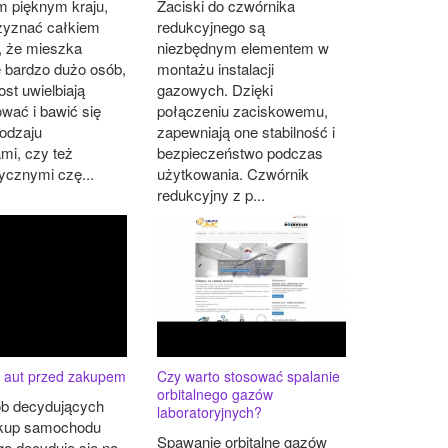
 pięknym kraju,
Zaciski do czwórnika
rzyznać całkiem
redukcyjnego są
, że mieszka
niezbędnym elementem w
 bardzo dużo osób,
montażu instalacji
ost uwielbiają
gazowych. Dzięki
wać i bawić się
połączeniu zaciskowemu,
rodzaju
zapewniają one stabilność i
mi, czy też
bezpieczeństwo podczas
tycznymi czę...
użytkowania. Czwórnik
redukcyjny z p...
y aut przed zakupem
Czy warto stosować spalanie
orbitalnego gazów
ób decydujących
laboratoryjnych?
akup samochodu
Spawanie orbitalne gazów
o decyduje się na