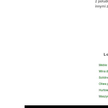
z połud
innymi z
L
Meble 
Wina d
Solidn
Oliwa 
Hurtow
Maszyn