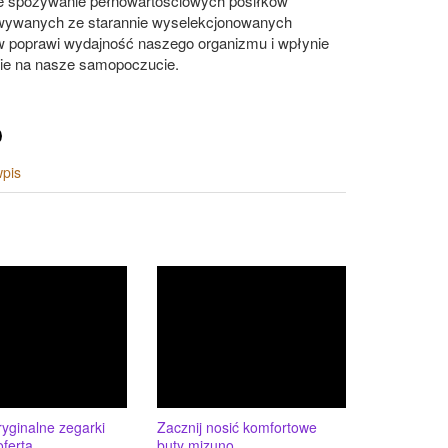
e spożywanie pełnowartościowych posiłków
wywanych ze starannie wyselekcjonowanych
w poprawi wydajność naszego organizmu i wpłynie
ie na nasze samopoczucie.
wpis
yginalne zegarki
Zacznij nosić komfortowe
oferta
buty mizuno