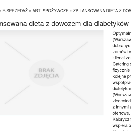
»
»
»
E-SPRZEDAŻ
ART. SPOŻYWCZE
ZBILANSOWANA DIETA Z D
ansowana dieta z dowozem dla diabetyków
Optymaln
(Warszaw
dobranych
zamówieni
klienci z
Catering 
fizycznie
kolejne p
współpra
dietetyka
(Warszawa
zleceniod
z innymi 
ofertowe,
Kaloryczn
wspiera 