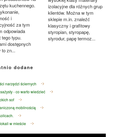
rzętu kuchennego.
izolacyjne dla różnych grup
wykonanie,
klientów. Można w tym
ność i
sklepie m.in. znaleźć
kcyjność za tym
klasyczny i grafitowy
m odpowiada
styropian, styropapę,
 tego typu.
styrodur, papę termoz...
ami dostępnych
 to zn...
atnio dodane
ści narzędzi ściernych
sażysty - co warto wiedzieć
ckich sof
raniczoną mobilnością
olicach.
okali w mieście