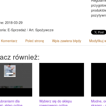
Regularn
przygoto
produktó
pozytywn
e: 2018-03-29
oria: E-Sprzedaż / Art. Spożywcze
 Komentarz
Poleć stronę
Wpis zawiera błędy
Modyfikuj 
acz również:
ubraniami dla
Wybierz się do sklepu
Modne, or
t- sklep online
rowerowego online
skagen - 