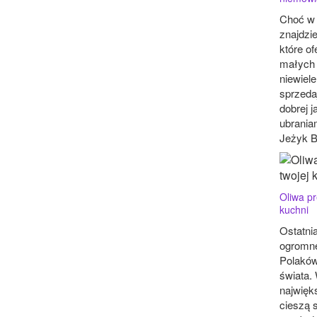
Choć w 
znajdzi
które of
małych d
niewiele
sprzeda
dobrej j
ubrania
Jeżyk B
Oliwa p
kuchni
Ostatni
ogromne
Polaków
świata.
najwięk
cieszą s