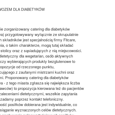
OWOZEM DLA DIABETYKÓW
ie zorganizowany catering dla diabetyków
a) przygotowywany wyłącznie ze skrupulatnie
 składników jest specjalnością firmy Fitcare,
a, o takim charakterze, mogą tutaj składać
e stolicy oraz z sąsiadujących z nią miejscowości.
dietetyczny dla wegetarian, osób aktywnych
 czy wybierających produkty bezglutenowe to
ropozycje od rzeczonego punktu,
cującego z zaufanymi mistrzami kuchni oraz
mi. Proponowany catering dla diabetyków
 - z tego miasta zgłasza się największa liczba
awców) to propozycja kierowana też do pacjentów
zaleceniami dietetycznymi, wszelkie zapytania
 zadamy poprzez kontakt telefoniczny.
ość posiłków dobierana jest indywidualnie, co
osiąganie wyznaczonych celów dietetycznych.