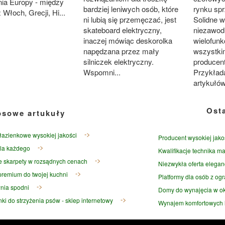
nia Europy - między
bardziej leniwych osób, które
rynku sp
 Włoch, Grecji, Hi...
ni lubią się przemęczać, jest
Solidne 
skateboard elektryczny,
niezawod
inaczej mówiąc deskorolka
wielofun
napędzana przez mały
wszystki
silniczek elektryczny.
producent
Wspomni...
Przykład
artykułów
Ost
osowe artukuły
łazienkowe wysokiej jakości
Producent wysokiej jako
la każdego
Kwalifikacje technika ma
e skarpety w rozsądnych cenach
Niezwykła oferta elegan
premium do twojej kuchni
Platformy dla osób z og
nia spodni
Domy do wynajęcia w ok
ki do strzyżenia psów - sklep internetowy
Wynajem komfortowych l