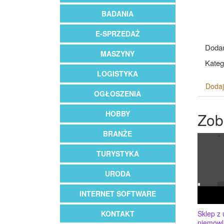
BADANIA
E-SPRZEDAŻ
Dodan
MASZYNY
Kateg
LOGISTYKA
Dodaj
OGŁOSZENIA
HOBBY
Zob
BRANŻE
TURYSTYKA
URODA
INTERNET SOFTWARE
KONTAKT
Sklep z 
niemowlą