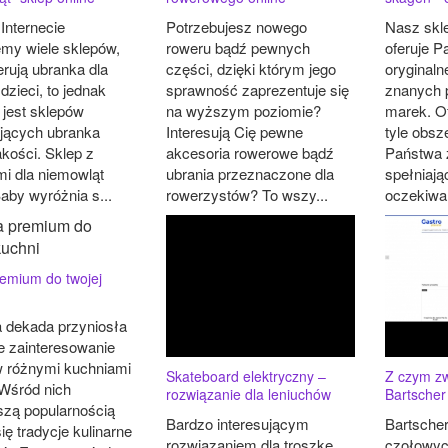
Internecie
Potrzebujesz nowego
Nasz skle
emy wiele sklepów,
roweru bądź pewnych
oferuje 
erują ubranka dla
części, dzięki którym jego
oryginaln
zieci, to jednak
sprawność zaprezentuje się
znanych 
 jest sklepów
na wyższym poziomie?
marek. Of
jących ubranka
Interesują Cię pewne
tyle obsz
akości. Sklep z
akcesoria rowerowe bądź
Państwa 
mi dla niemowląt
ubrania przeznaczone dla
spełniają
aby wyróżnia s...
rowerzystów? To wszy...
oczekiwan
remium do twojej
a dekada przyniosła
 zainteresowanie
 różnymi kuchniami
Skateboard elektryczny –
Z czym zw
 Wśród nich
rozwiązanie dla leniuchów
Bartscher
szą popularnością
Bardzo interesującym
Bartscher
ię tradycje kulinarne
rozwiązaniem dla troszkę
czołowyc