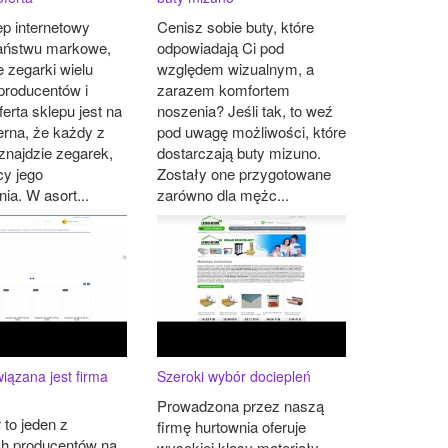
p internetowy
Cenisz sobie buty, które
Państwu markowe,
odpowiadają Ci pod
e zegarki wielu
względem wizualnym, a
producentów i
zarazem komfortem
erta sklepu jest na
noszenia? Jeśli tak, to weź
erna, że każdy z
pod uwagę możliwości, które
znajdzie zegarek,
dostarczają buty mizuno.
cy jego
Zostały one przygotowane
ia. W asort...
zarówno dla mężc...
iązana jest firma
Szeroki wybór dociepleń
Prowadzona przez naszą
 to jeden z
firmę hurtownia oferuje
h producentów na
wysokiej klasy materiały