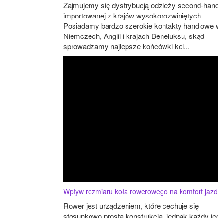
Zajmujemy się dystrybucją odzieży second-han
importowanej z krajów wysokorozwiniętych.
Posiadamy bardzo szerokie kontakty handlowe 
Niemczech, Anglii i krajach Beneluksu, skąd
sprowadzamy najlepsze końcówki kol...
Wpływ rozmiaru koła rowerowego na komfort jazd
Rower jest urządzeniem, które cechuje się
stosunkowo prostą konstrukcją, jednak każdy je