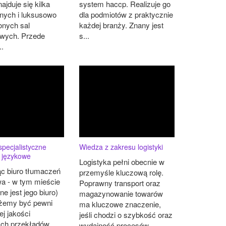
ajduje się kilka
system haccp. Realizuje go
nnych i luksusowo
dla podmiotów z praktycznie
nych sal
każdej branży. Znany jest
owych. Przede
s...
..
specjalistyczne
Wiedza z zakresu logistyki
 językowe
Logistyka pełni obecnie w
ąc biuro tłumaczeń
przemyśle kluczową rolę.
a - w tym mieście
Poprawny transport oraz
e jest jego biuro)
magazynowanie towarów
ożemy być pewni
ma kluczowe znaczenie,
j jakości
jeśli chodzi o szybkość oraz
ch przekładów
wydajność procesów