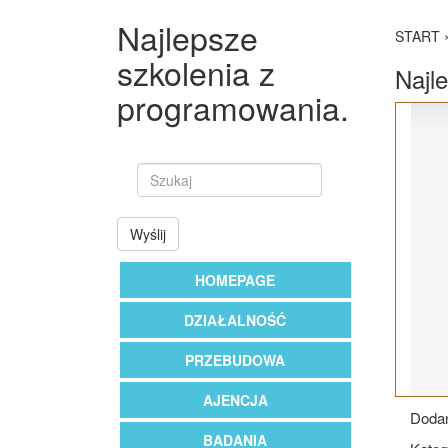
Najlepsze
START
szkolenia z
Najl
programowania.
Wyślij
HOMEPAGE
DZIAŁALNOŚĆ
PRZEBUDOWA
AJENCJA
Dodan
BADANIA