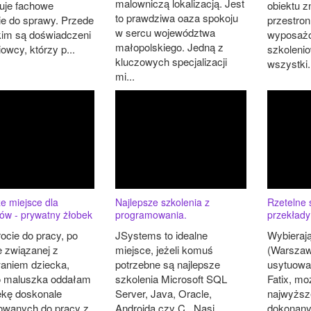
malowniczą lokalizacją. Jest
uje fachowe
obiektu zn
to prawdziwa oaza spokoju
ie do sprawy. Przede
przestro
w sercu województwa
im są doświadczeni
wyposażo
małopolskiego. Jedną z
owcy, którzy p...
szkoleni
kluczowych specjalizacji
wszystki.
mi...
e miejsce dla
Najlepsze szkolenia z
Rzetelne 
ów - prywatny żłobek
programowania.
przekłady
ocie do pracy, po
JSystems to idealne
Wybieraj
e związanej z
miejsce, jeżeli komuś
(Warszaw
aniem dziecka,
potrzebne są najlepsze
usytuowan
o maluszka oddałam
szkolenia Microsoft SQL
Fatix, m
ekę doskonale
Server, Java, Oracle,
najwyższe
owanych do pracy z
Androida czy C . Nasi
dokonany