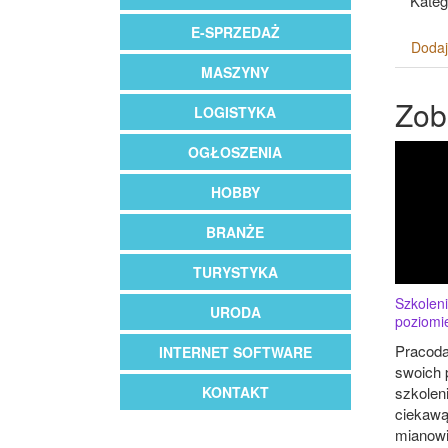
Kateg
E-SPRZEDAŻ
Dodaj
MASZYNY
Zob
LOGISTYKA
OGŁOSZENIA
HOBBY
BRANŻE
TURYSTYKA
Szkolen
URODA
poziomi
Pracoda
INTERNET SOFTWARE
swoich 
szkolen
KONTAKT
ciekawą
mianowic