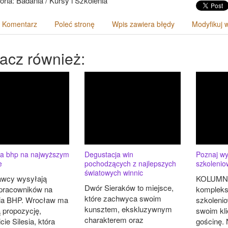
oria: Badania / Kursy i Szkolenia
 Komentarz
Poleć stronę
Wpis zawiera błędy
Modyfikuj 
acz również:
ia bhp na najwyższym
Degustacja win
Poznaj wy
e
pochodzących z najlepszych
szkoleni
światowych winnic
wcy wysyłają
KOLUMNA
Dwór Sieraków to miejsce,
pracowników na
kompleks
które zachwyca swoim
ia BHP. Wrocław ma
szkolenio
kunsztem, ekskluzywnym
 propozycję,
swoim kl
charakterem oraz
ie Silesia, która
gościnę. 