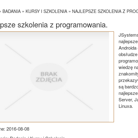
»
»
»
BADANIA
KURSY I SZKOLENIA
NAJLEPSZE SZKOLENIA Z PRO
epsze szkolenia z programowania.
JSystems 
najlepsze
Androida 
obsłudze
programow
wiedzę n
znakomit
przekazy
są bardz
najlepsze
Server, 
Linuxa.
e: 2016-08-08