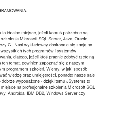
GRAMOWANIA.
to idealne miejsce, jeżeli komuś potrzebne są
 szkolenia Microsoft SQL Server, Java, Oracle,
czy C . Nasi wykładowcy doskonale się znają na
 wszystkich tych programów i systemów
ania, dlatego, jeżeli ktoś pragnie zdobyć rzetelną
a ten temat, powinien zapoznać się z naszym
ym programem szkoleń. Wiemy, w jaki sposób
wać wiedzę oraz umiejętności, ponadto nasze sale
o dobrze wyposażone - dzięki temu JSystems to
 miejsce na profesjonalne szkolenia Microsoft SQL
Javy, Androida, IBM DB2, Windows Server czy