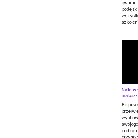
gwarant
podejśc
wszystk
szkoleni
Najlepsz
maluszk
Po powr
przerwi
wychow
swojeg
pod opi
przygot