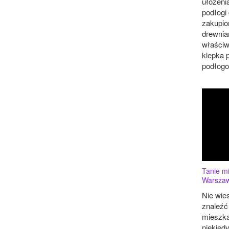
ułożenia
podłogi
zakupio
drewnia
właściw
klepka 
podłogow
Tanie mi
Warsza
Nie wies
znaleźć
mieszka
niekiedy