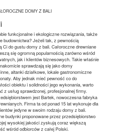
ŁOROCZNE DOMY Z BALI
i
bie funkcjonalne i ekologiczne rozwiązania, także
e budownictwa? Jeżeli tak, z pewnością
 Ci do gustu domy z bali. Całoroczne drewniane
cieszą się ogromną popularnością zarówno wśród
atnych, jak i klientów biznesowych. Takie właśnie
znakomicie sprawdzają się jako domy
inne, altanki działkowe, lokale gastronomiczne
jonaty. Aby jednak mieć pewność co do
ości obiektu i solidności jego wykonania, warto
ć z usług sprawdzonej, profesjonalnej firmy.
zedsiębiorstwem jest Bartek, nowoczesna fabryka
wnianych. Firma ta od ponad 15 lat wykonuje dla
ientów jedyne w swoim rodzaju domy z bali.
ne budynki proponowane przez przedsiębiorstwo
ojej wysokiej jakości zyskują coraz większą
ść wśród odbiorców z całej Polski.