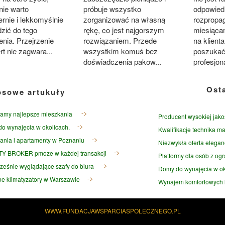
nie warto
próbuje wszystko
odpowied
rnie i lekkomyślnie
zorganizować na własną
rozpropag
zić do tego
rękę, co jest najgorszym
miesiąca
nia. Przejrzenie
rozwiązaniem. Przede
na klient
ert nie zagwara...
wszystkim komuś bez
poszukać
doświadczenia pakow...
profesjona
Ost
osowe artukuły
amy najlepsze mieszkania
Producent wysokiej jako
o wynajęcia w okolicach.
Kwalifikacje technika ma
ania i apartamenty w Poznaniu
Niezwykła oferta elegan
TY BROKER pmoze w każdej transakcji
Platformy dla osób z og
eśnie wyglądające szafy do biura
Domy do wynajęcia w ok
e klimatyzatory w Warszawie
Wynajem komfortowych l
WWW.FUNDACJAWSPARCIASPOLECZNEGO.PL