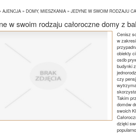
»
»
»
AJENCJA
DOMY, MIESZKANIA
JEDYNE W SWOIM RODZAJU CA
ne w swoim rodzaju całoroczne domy z bal
Cenisz so
w zakresi
przypadną
obiekty 
osób pryw
budynki 
jednorodz
czy pens
wytrzymał
skorzysta
Takim pr
domów dre
swoich Kl
Całorocz
dzięki sw
popularno