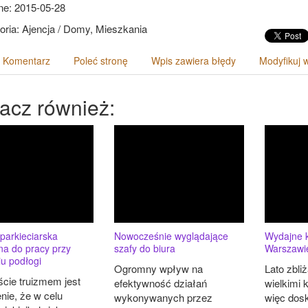
e: 2015-05-28
oria: Ajencja / Domy, Mieszkania
 Komentarz
Poleć stronę
Wpis zawiera błędy
Modyfikuj 
acz również:
parkieciarska
Nowocześnie wyglądające
Wydajne k
na do pracy przy
szafy do biura
Warszawi
u podłogi
Ogromny wpływ na
Lato zbli
cie truizmem jest
efektywność działań
wielkimi 
nie, że w celu
wykonywanych przez
więc dos