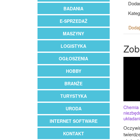
Dodan
BADANIA
Kateg
E-SPRZEDAŻ
Dodaj
MASZYNY
Zob
LOGISTYKA
OGŁOSZENIA
HOBBY
BRANŻE
TURYSTYKA
Chemia 
URODA
niezbęd
układani
INTERNET SOFTWARE
Oczywiś
KONTAKT
twierdze