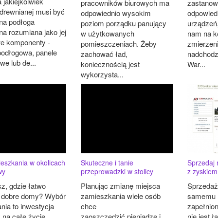
 jakiejkolwiek
pracowników biurowych ma
zastanow
 drewnianej musi być
odpowiednio wysokim
odpowiedn
na podłoga
poziom porządku panujący
urządzeń,
na rozumiana jako jej
w użytkowanych
nam na k
e komponenty -
pomieszczeniach. Żeby
zmierzeni
podłogowa, panele
zachować ład,
nadchodz
e lub de...
koniecznością jest
War...
wykorzysta...
eszkania w okolicach
Skuteczne i tanie
Sprzedaj 
wy
przeprowadzki w stolicy
z zyskiem
z, gdzie łatwo
Planując zmianę miejsca
Sprzedaż
 dobre domy? Wybór
zamieszkania wiele osób
samemu 
nia to inwestycja
chce
zapełnio
 na całe życie,
zaoszczędzić pieniądze i
nie jest 