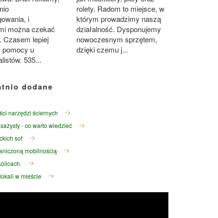
nio
rolety. Radom to miejsce, w
owania, i
którym prowadzimy naszą
mi można czekać
działalność. Dysponujemy
a. Czasem lepiej
nowoczesnym sprzętem,
 pomocy u
dzięki czemu j...
listów. 535...
atnio dodane
ści narzędzi ściernych
sażysty - co warto wiedzieć
ckich sof
raniczoną mobilnością
olicach.
okali w mieście