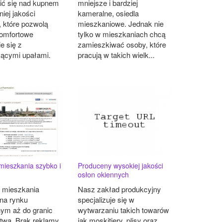
ić się nad kupnem
mniejsze i bardziej
iej jakości
kameralne, osiedla
 które pozwolą
mieszkaniowe. Jednak nie
omfortowe
tylko w mieszkaniach chcą
e się z
zamieszkiwać osoby, które
ącymi upałami.
pracują w takich wielk...
mieszkania szybko i
Produceny wysokiej jakości
osłon okiennych
 mieszkania
Nasz zakład produkcyjny
na rynku
specjalizuje się w
nym aż do granic
wytwarzaniu takich towarów
łatwa. Brak reklamy,
jak moskitiery, plisy oraz