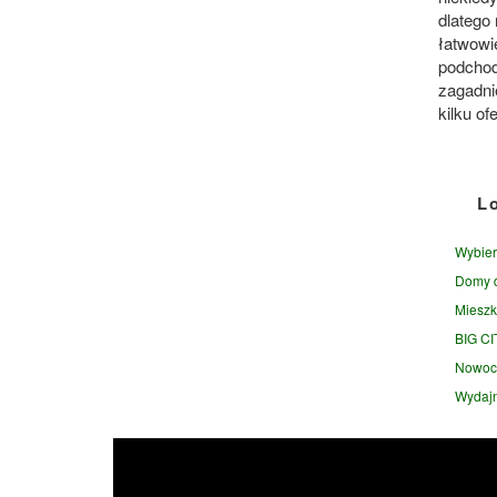
dlatego 
łatwowie
podchod
zagadnie
kilku of
L
Wybier
Domy d
Mieszk
BIG CI
Nowocz
Wydajn