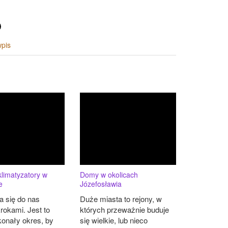
wpis
limatyzatory w
Domy w okolicach
e
Józefosławia
ża się do nas
Duże miasta to rejony, w
krokami. Jest to
których przeważnie buduje
konały okres, by
się wielkie, lub nieco