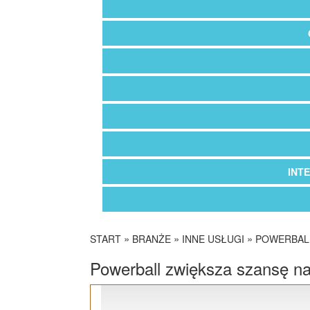
INT
»
»
»
START
BRANŻE
INNE USŁUGI
POWERBALL
Powerball zwiększa szansę n