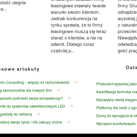
rtość ulegnie
leasingowe stawiały twarde
firmy Gru
e...
warunki swoim klientom.
odnajdzi
Jednak konkurencja na
wysokiej
rynku sprawia, że to firmy
z natural
leasingowe muszą się teraz
prześcier
starać o klientów, a nie na
Niewątpli
odwrót. Dlatego coraz
odwiedzaj
częściej p...
gość pra
Ost
osowe artukuły
ic Consulting – więcej niż rachunkowość
Producent wysokiej jako
g samochodów dla nowych firm
Kwalifikacje technika ma
 sposób podnieść swoje kompetencje?
Niezwykła oferta elegan
niki do systemów oświetleniowych LED
Platformy dla osób z og
gadżety do reklamy
Domy do wynajęcia w ok
deluj swoje życie i rób zakupy online
Wynajem komfortowych l