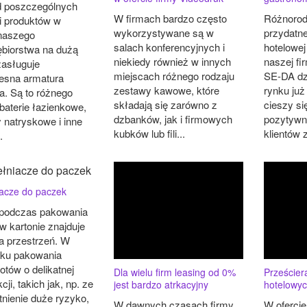
 poszczególnych
W firmach bardzo często
Różnorodn
ii produktów w
wykorzystywane są w
przydatne
 naszego
salach konferencyjnych i
hotelowej
ębiorstwa na dużą
niekiedy również w innych
naszej fi
asługuje
miejscach różnego rodzaju
SE-DA dz
esna armatura
zestawy kawowe, które
rynku już
a. Są to różnego
składają się zarówno z
cieszy si
baterie łazienkowe,
dzbanków, jak i firmowych
pozytywn
 natryskowe i inne
kubków lub fili...
klientów z
.
acze do paczek
podczas pakowania
w kartonie znajduje
ta przestrzeń. W
ku pakowania
otów o delikatnej
Dla wielu firm leasing od 0%
Prześcier
cji, takich jak, np. ze
jest bardzo atrkacyjny
hotelowy
tnienie duże ryzyko,
W dawnych czasach firmy
W oferci