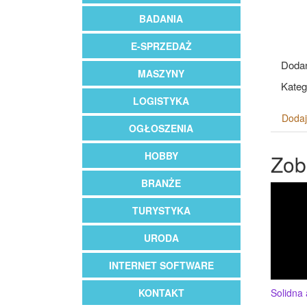
BADANIA
E-SPRZEDAŻ
Dodan
MASZYNY
Kateg
LOGISTYKA
Dodaj
OGŁOSZENIA
HOBBY
Zob
BRANŻE
TURYSTYKA
URODA
INTERNET SOFTWARE
KONTAKT
Solidna 