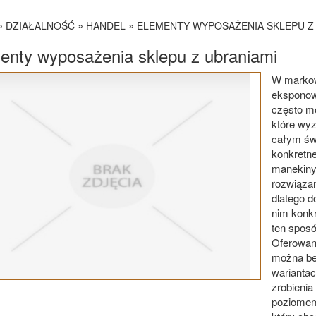
»
»
»
DZIAŁALNOŚĆ
HANDEL
ELEMENTY WYPOSAŻENIA SKLEPU Z
enty wyposażenia sklepu z ubraniami
W markow
eksponow
często m
które wyz
całym św
konkretne
manekiny
rozwiąza
dlatego d
nim konkr
ten sposó
Oferowan
można be
wariantac
zrobienia
poziomem