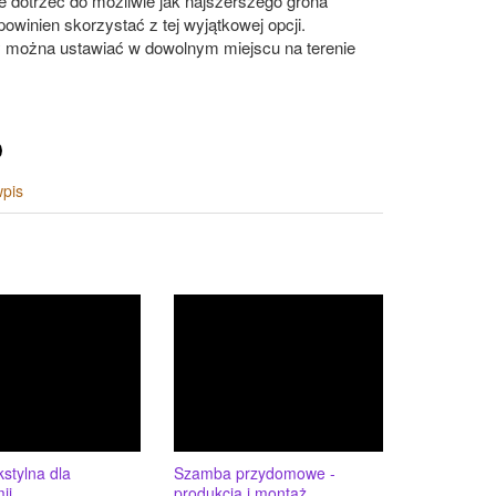
e dotrzeć do możliwie jak najszerszego grona
 powinien skorzystać z tej wyjątkowej opcji.
 można ustawiać w dowolnym miejscu na terenie
wpis
kstylna dla
Szamba przydomowe -
ii
produkcja i montaż