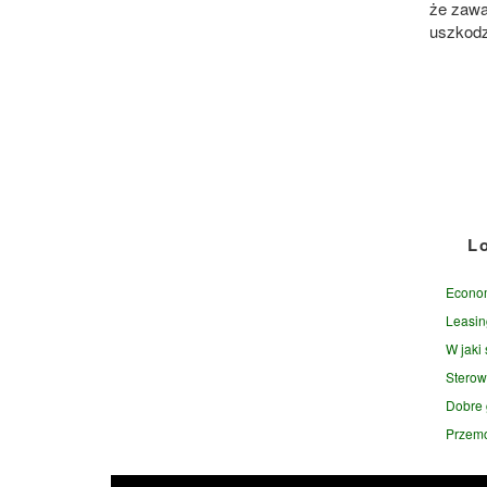
że zawa
uszkodz
L
Econom
Leasin
W jaki
Sterow
Dobre 
Przemo