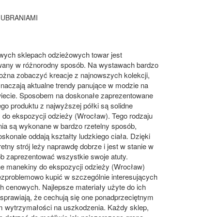
 UBRANIAMI
ych sklepach odzieżowych towar jest
any w różnorodny sposób. Na wystawach bardzo
ożna zobaczyć kreacje z najnowszych kolekcji,
naczają aktualne trendy panujące w modzie na
iecie. Sposobem na doskonałe zaprezentowane
go produktu z najwyższej półki są solidne
 do ekspozycji odzieży (Wrocław). Tego rodzaju
nia są wykonane w bardzo rzetelny sposób,
oskonale oddają kształty ludzkiego ciała. Dzięki
etny strój leży naprawdę dobrze i jest w stanie w
b zaprezentować wszystkie swoje atuty.
e manekiny do ekspozycji odzieży (Wrocław)
zproblemowo kupić w szczególnie interesujących
h cenowych. Najlepsze materiały użyte do ich
 sprawiają, że cechują się one ponadprzeciętnym
 wytrzymałości na uszkodzenia. Każdy sklep,