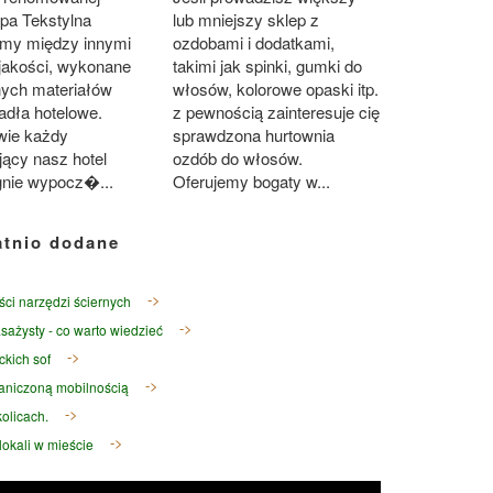
pa Tekstylna
lub mniejszy sklep z
emy między innymi
ozdobami i dodatkami,
 jakości, wykonane
takimi jak spinki, gumki do
nych materiałów
włosów, kolorowe opaski itp.
adła hotelowe.
z pewnością zainteresuje cię
wie każdy
sprawdzona hurtownia
ący nasz hotel
ozdób do włosów.
gnie wypocz�...
Oferujemy bogaty w...
atnio dodane
ści narzędzi ściernych
sażysty - co warto wiedzieć
ckich sof
raniczoną mobilnością
olicach.
okali w mieście