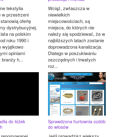
e tekstylia
Wciąż, zwłaszcza w
 w przestrzeni
niewielkich
 stanowią ofertę
miejscowościach, są
rmy dystrybucyjnej.
miejsca, do których nie
iała na polskim
należy się spodziewać, że w
 od roku 1990 i
najbliższych latach zostanie
ę wyjątkowo
doprowadzona kanalizacja.
ymi opiniami
Dlatego w poszukiwaniu
 branży h...
oszczędnych i trwałych
roz...
adła do łóżek
Sprawdzona hurtownia ozdób
ch
do włosów
e renomowanej
Jeśli prowadzisz większy