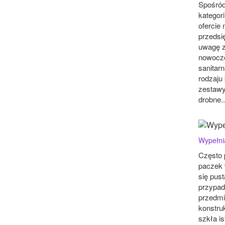
Spośród
kategor
ofercie
przedsi
uwagę z
nowocz
sanitarn
rodzaju 
zestawy
drobne..
Wypełni
Często 
paczek 
się pus
przypad
przedmi
konstruk
szkła is