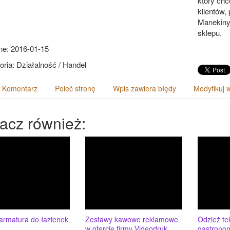
który chc
klientów,
Manekiny
sklepu.
e: 2016-01-15
oria: Działalność / Handel
 Komentarz
Poleć stronę
Wpis zawiera błędy
Modyfikuj 
acz również:
armatura do łazienek
Zestawy kawowe reklamowe
Odzież te
w ofercie firmy Videodruk
gastronom